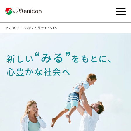
Home
サステナビリティ・CSR
企業情報
事業内容
“みる”
新しい
をもとに、
商品サイト
心豊かな社会へ
IR情報
サステナビリティ・CSR
ニュース
採用情報