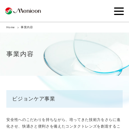
Home
事業内容
企業情報
事業内容
事業内容
商品サイト
IR情報
サステナビリティ・CSR
ビジョンケア事業
ニュース
採用情報
安全性へのこだわりを持ちながら、培ってきた技術力をさらに進
化させ、快適さと便利さを備えたコンタクトレンズを創造するこ