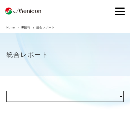
Home
IR情報
統合レポート
企業情報
事業内容
統合レポート
商品サイト
IR情報
サステナビリティ・CSR
ニュース
採用情報