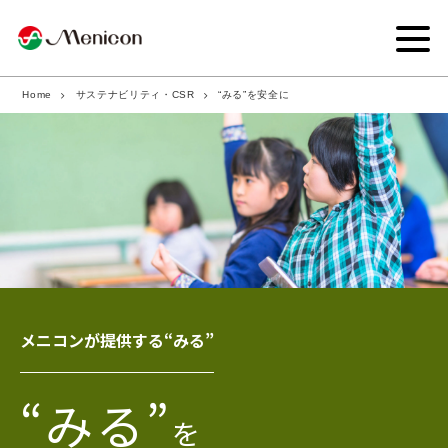
Home
サステナビリティ・CSR
“みる”を安全に
企業情報
事業内容
商品サイト
IR情報
サステナビリティ・CSR
メニコンが提供する“みる”
ニュース
“みる”
採用情報
を