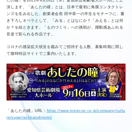
たの瞳」を2021年9月16日（木）愛知県芸術劇場大ホールにて上
演します。「あしたの瞳」とは、日本で最初に角膜コンタクトレ
ンズを生み出した、創業者会長 田中恭一の半生をモチーフに、書
き下ろしオペラとして、「みる」とはなにか？「みえる」とは何
か？を紐ときます。「ものづくり」への挑戦が、躍動感あふれる
音楽で彩られる作品です。
コロナの感染拡大状況を鑑みてご招待する人数、募集時期に関し
て随時特設サイトでご案内いたします。
「あしたの瞳」URL：
https://www.menicon.co.jp/company/cultu
re/super/ashitanohitomi/