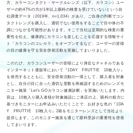
方、カラーコンタクト・サークルレンズ（以下、カラコン）ユー
ザーの約47%の方が1年以上眼科の検査を受けていないという自
社調査データ（2019年、n=1,034）があり、ご自身の判断でコン
タクトレンズを購入し、適切でない使用をすることで目や体の不
調につながる可能性があります。そこで当社は定期的な検査の重
要性を伝え、健康的にカラコンを楽しむことを応援する情報サイ
ト「カラコンのコレカラ」をオープンするなど、ユーザーの皆様
の目の健康を守る安全啓発活動を実施してまいりました。
このたび、カラコンユーザーの皆様により身近なチャネルである
インターネット通販等において『1DAY FRUTTIE 10枚入り』
を発売するとともに、安全啓発活動の一環として、購入者を対象
とし、自分の目に合った適切な度数を再確認するためのレンズモ
ニター施策「Let's GOカラコン健康診断」を実施いたします。内
容は、10枚入り購入者様が対象施設にご来店の上、眼科の処方に
基づきモニターにお申込みいただくことで、お好きな色の『1DA
Y FRUTTIE 10枚入り』2箱をモニターレンズとして当社より
提供します。このモニター施策を通じて眼科受診の重要性を啓発
してまいります。