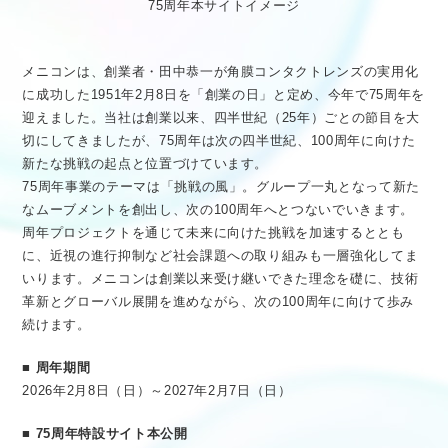
75周年本サイトイメージ
メニコンは、創業者・田中恭一が角膜コンタクトレンズの実用化
に成功した1951年2月8日を「創業の日」と定め、今年で75周年を
迎えました。当社は創業以来、四半世紀（25年）ごとの節目を大
切にしてきましたが、75周年は次の四半世紀、100周年に向けた
新たな挑戦の起点と位置づけています。
75周年事業のテーマは「挑戦の風」。グループ一丸となって新た
なムーブメントを創出し、次の100周年へとつないでいきます。
周年プロジェクトを通じて未来に向けた挑戦を加速するととも
に、近視の進行抑制など社会課題への取り組みも一層強化してま
いります。メニコンは創業以来受け継いできた理念を礎に、技術
革新とグローバル展開を進めながら、次の100周年に向けて歩み
続けます。
■ 周年期間
2026年2月8日（日）～2027年2月7日（日）
■ 75周年特設サイト本公開