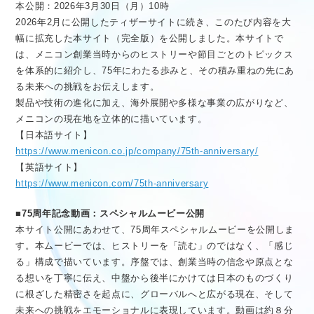
本公開：2026年3月30日（月）10時
2026年2月に公開したティザーサイトに続き、このたび内容を大
幅に拡充した本サイト（完全版）を公開しました。本サイトで
は、メニコン創業当時からのヒストリーや節目ごとのトピックス
を体系的に紹介し、75年にわたる歩みと、その積み重ねの先にあ
る未来への挑戦をお伝えします。
製品や技術の進化に加え、海外展開や多様な事業の広がりなど、
メニコンの現在地を立体的に描いています。
【日本語サイト】
https://www.menicon.co.jp/company/75th-anniversary/
【英語サイト】
https://www.menicon.com/75th-anniversary
■75周年記念動画：スペシャルムービー公開
本サイト公開にあわせて、75周年スペシャルムービーを公開しま
す。本ムービーでは、ヒストリーを「読む」のではなく、「感じ
る」構成で描いています。序盤では、創業当時の信念や原点とな
る想いを丁寧に伝え、中盤から後半にかけては日本のものづくり
に根ざした精密さを起点に、グローバルへと広がる現在、そして
未来への挑戦をエモーショナルに表現しています。動画は約８分