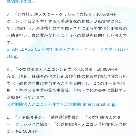
動物愛護委員会
J：「公益社団法人スター・クラシックス協会」10,000円分
クラシック音楽を主とする若手演奏家の育成と活動支援におい
て、地域社会との連携と共同を図ることによって文化芸術振興の
一助を担い、真に豊かな社会づくりへの貢献を目的とした法人で
す。
STAR CLASSICS 公益社団法人スター・クラシックス協会 (star-
cla.jp)
K：「公益財団法人メニコン芸術文化記念財団」10,000円分
音楽、演劇、舞踊その他の芸術及び芸能の振興並びに地域の芸術
文化・教育の発展に寄与することを目的とし、2つのホールを活
用した主催公演事業や貸館事業等、芸術・文化の振興に貢献する
活動を行っています。
公益財団法人メニコン芸術文化記念財団 (meniconart.or.jp)
L：「トキ保護募金」「動物愛護委員会」「公益社団法人スタ
ー・クラシックス協会」「公益財団法人メニコン芸術文化記念財
団」各2,500円分