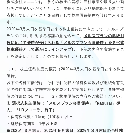
株式会社メニコンは、多くの株主の皆様に当社事業や取り扱い商
医療従事者向け情報
GLOBAL
品をご理解いただくとともに、中長期にわたり株式保有を通じて
応援していただくことを目的として株主優待制度を設けておりま
す。
2026年3月末日を基準日とする株主優待につきまして、メルスプ
ランのご利用に対する感謝の意を込めて、
メルスプランの継続月
数に応じて優待が受けられる「メルスプラン会員優待」を選択式
株主優待として新たにラインアップ
し、下記の内容で実施するこ
とを決定いたしましたのでお知らせいたします。
（１） 株主優待制度の概要（2026年3月末日を基準日とする株主
優待）
以下の各株主優待は、それぞれ記載の保有株式数及び継続保有期
間の条件を満たす株主様を対象として実施いたします。各株主優
待の詳細については、（２）株主優待の内容をご参照ください。
①
選択式株主優待
（「メルスプラン会員優待」「kagural」導
入、「LBフローラ」終了）
・保有株式数：1単元（100株）以上
・継続保有期間：1年以上※
※2025年３月末日、2025年９月末日、2026年３月末日の当社株