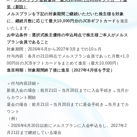
呈（新設）
メルスプランを下記の対象期間ご継続いただいた株主様を対象
に、継続月数に応じて最大10,000円分のJCBギフトカード
を進呈
いたします。
お申込条件：選択式株主優待の申込時点で株主様ご本人がメルス
プラン会員であること
対象期間：2026年6月から2027年3月までの10ヵ月
付与内容：各月の21日時点でメルスプラン会員であった月数×1,0
00円分のJCBギフトカードをまとめて進呈（最大10,000円）
進呈時期：対象期間終了後に進呈（2027年4月頃を予定）
＜付与内容詳細＞
新規入会の場合：前月21日～当月20日までに入会手続き→当月か
らカウント開始
退会の場合：前月21日～当月20日までに退会手続き→当月までカ
ウント
（例）
・2026年6月20日以前にメルスプランに入会申込をし、2027年2
月21日まで継続している場合