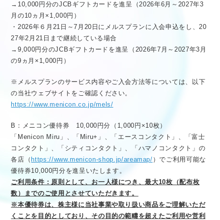
→10,000円分のJCBギフトカードを進呈（2026年6月～2027年3
月の10ヵ月×1,000円）
・2026年６月21日～7月20日にメルスプランに入会申込をし、20
27年2月21日まで継続している場合
→9,000円分のJCBギフトカードを進呈（2026年7月～2027年3月
の9ヵ月×1,000円）
※メルスプランのサービス内容やご入会方法等については、以下
の当社ウェブサイトをご確認ください。
https://www.menicon.co.jp/mels/
B：メニコン優待券 10,000円分（1,000円×10枚）
「Menicon Miru」、「Miru+」、「エースコンタクト」、「富士
コンタクト」、「シティコンタクト」、「ハマノコンタクト」の
各店（
https://www.menicon-shop.jp/areamap/
）でご利用可能な
優待券10,000円分を進呈いたします。
ご利用条件：原則として、お一人様につき、最大10枚（配布枚
数）までのご使用とさせていただきます。
※本優待券は、株主様に当社事業や取り扱い商品をご理解いただ
くことを目的としており、その目的の範疇を超えたご利用や営利