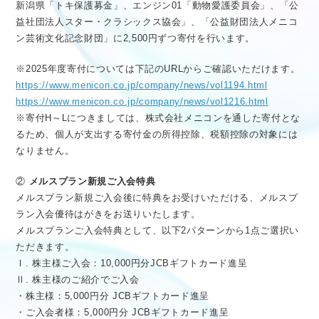
新潟県「トキ保護募金」、エンジン01「動物愛護委員会」、「公
益社団法人スター・クラシックス協会」、「公益財団法人メニコ
ン芸術文化記念財団」に2,500円ずつ寄付を行います。
※2025年度寄付については下記のURLからご確認いただけます。
https://www.menicon.co.jp/company/news/vol1194.html
https://www.menicon.co.jp/company/news/vol1216.html
※寄付H～Lにつきましては、株式会社メニコンを通した寄付とな
るため、個人が支出する寄付金の所得控除、税額控除の対象には
なりません。
②
メルスプラン新規ご入会特典
メルスプラン新規ご入会後に特典をお受けいただける、メルスプ
ラン入会優待はがきをお送りいたします。
メルスプランご入会特典として、以下2パターンから1点ご選択い
ただきます。
Ⅰ. 株主様ご入会：10,000円分JCBギフトカード進呈
Ⅱ. 株主様のご紹介でご入会
・株主様：5,000円分 JCBギフトカード進呈
・ご入会者様：5,000円分 JCBギフトカード進呈