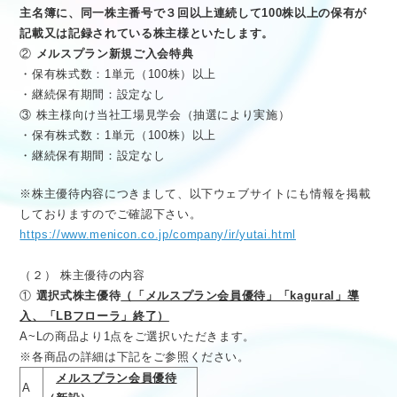
主名簿に、同一株主番号で３回以上連続して100株以上の保有が
記載又は記録されている株主様といたします。
②
メルスプラン新規ご入会特典
・保有株式数：1単元（100株）以上
・継続保有期間：設定なし
③ 株主様向け当社工場見学会（抽選により実施）
・保有株式数：1単元（100株）以上
・継続保有期間：設定なし
※株主優待内容につきまして、以下ウェブサイトにも情報を掲載
しておりますのでご確認下さい。
https://www.menicon.co.jp/company/ir/yutai.html
（２） 株主優待の内容
①
選択式株主優待
（「メルスプラン会員優待」「kagural」導
入、「LBフローラ」終了）
A~Lの商品より1点をご選択いただきます。
※各商品の詳細は下記をご参照ください。
メルスプラン会員優待
A