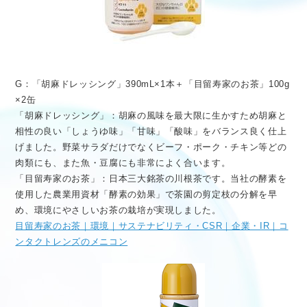
G：「胡麻ドレッシング」390mL×1本＋「目留寿家のお茶」100g
×2缶
「胡麻ドレッシング」：胡麻の風味を最大限に生かすため胡麻と
相性の良い「しょうゆ味」「甘味」「酸味」をバランス良く仕上
げました。野菜サラダだけでなくビーフ・ポーク・チキン等どの
肉類にも、また魚・豆腐にも非常によく合います。
「目留寿家のお茶」：日本三大銘茶の川根茶です。当社の酵素を
使用した農業用資材「酵素の効果」で茶園の剪定枝の分解を早
め、環境にやさしいお茶の栽培が実現しました。
目留寿家のお茶｜環境｜サステナビリティ・CSR｜企業・IR｜コ
ンタクトレンズのメニコン