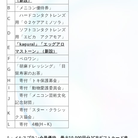
（新設）
B
「メニコン優待券」
ハードコンタクトレンズ
C
用「Ｏ２ケアアミノソラ」
ソフトコンタクトレンズ
D
用「エピカ アクアモア」
「kagural」「エッグアロ
E
マストーン」（新設）
F
「ペロワン」
「胡麻ドレッシング」「目
G
留寿家のお茶」
H
寄付「トキ保護募金」
I
寄付「動物愛護委員会」
寄付「メニコン芸術文化
J
記念財団」
寄付「スター・クラシッ
K
クス協会」
L
寄付 4種(H～K)
A：
メルスプラン会員優待 最大10,000円分JCBギフトカード進