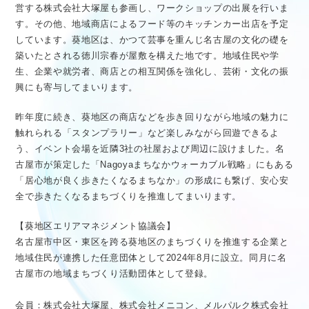
営する株式会社大塚屋も参画し、ワークショップの出展を行いま
す。その他、地域商店によるフード等のキッチンカー出店を予定
しています。葵地区は、かつて芸事を重んじ名古屋の文化の礎を
築いたとされる徳川宗春が屋敷を構えた地です。地域住民や学
生、企業や就労者、商店との相互関係を強化し、芸術・文化の振
興にも寄与してまいります。
昨年度に続き、葵地区の商店などを歩き回りながら地域の魅力に
触れられる「スタンプラリー」など楽しみながら回遊できるよ
う、イベント会場を近隣3社の社屋および周辺に設けました。名
古屋市が策定した「Nagoyaまちなかウォーカブル戦略」にもある
「居心地が良く歩きたくなるまちなか」の形成にも繋げ、安心安
全で歩きたくなるまちづくりを推進してまいります。
【葵地区エリアマネジメント協議会】
名古屋市中区・東区を跨る葵地区のまちづくりを推進する企業と
地域住民が連携した任意団体として2024年8月に設立。同月に名
古屋市の地域まちづくり活動団体として登録。
会員：株式会社大塚屋、株式会社メニコン、メルパルク株式会社