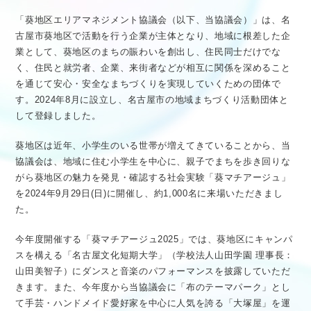
「葵地区エリアマネジメント協議会（以下、当協議会）」は、名
古屋市葵地区で活動を行う企業が主体となり、地域に根差した企
業として、葵地区のまちの賑わいを創出し、住民同士だけでな
く、住民と就労者、企業、来街者などが相互に関係を深めること
を通じて安心・安全なまちづくりを実現していくための団体で
す。2024年8月に設立し、名古屋市の地域まちづくり活動団体と
して登録しました。
葵地区は近年、小学生のいる世帯が増えてきていることから、当
協議会は、地域に住む小学生を中心に、親子でまちを歩き回りな
がら葵地区の魅力を発見・確認する社会実験「葵マチアージュ」
を2024年9月29日(日)に開催し、約1,000名に来場いただきまし
た。
今年度開催する「葵マチアージュ2025」では、葵地区にキャンパ
スを構える「名古屋文化短期大学」（学校法人山田学園 理事長：
山田美智子）にダンスと音楽のパフォーマンスを披露していただ
きます。また、今年度から当協議会に「布のテーマパーク」とし
て手芸・ハンドメイド愛好家を中心に人気を誇る「大塚屋」を運