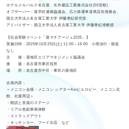
ホテルメルパルク名古屋、矢作建設工業株式会社(50音順)
オブザーバー：葵学区連絡協議会、広小路通車道商店街発展会、
国立大学法人名古屋工業大学 伊藤孝紀研究室
アドバイザー：国立大学法人名古屋工業大学 伊藤孝紀准教授
【社会実験イベント「葵マチアージュ2025」】
実施日時：2025年10月25日(土) 11:00～16:00 小雨決行・順延
なし
主 催：葵地区エリアマネジメント協議会
後 援：名古屋市東区役所
場 所：名古屋市中区・東区の葵地区
企画内容：
＜メニコン会場：メニコン シアターAoiビルロビー、メニコン北
館、社屋周辺＞
・朗読と音楽のステージ
・リアル色鉛筆画体験
・ストラックアウト
・キッチンカー、フード出店 など