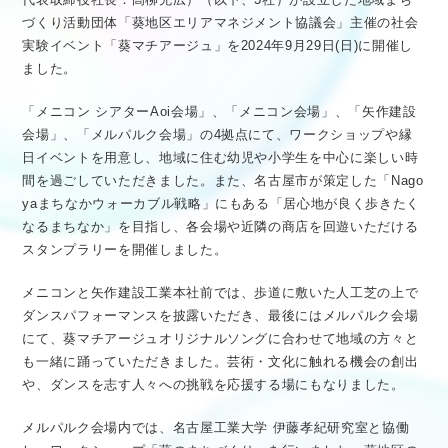
づくり活動団体「葵地区エリアマネジメント協議会」主催の社会
実験イベント「葵マチアージュ」を2024年9月29日(日)に開催し
ました。
「メニコン シアターAoi会場」、「メニコン会場」、「矢作建設
会場」、「メルパルク会場」の4拠点にて、ワークショップや縁
日イベントを用意し、地域に住む幼児や小学生を中心に楽しい時
間を過ごしていただきました。また、名古屋市が策定した「Nago
yaまちなかウォーカブル戦略」にもある「居心地が良く歩きたく
なるまちなか」を目指し、各会場や近隣の商店を回遊いただける
スタンプラリーを開催しました。
メニコンと矢作建設工業本社前では、歩道に敷いた人工芝の上で
ダンスパフォーマンスを披露いただき、最後にはメルパルク会場
にて、葵マチアージュオリジナルソングに合わせて地域の方々と
も一緒に踊っていただきました。芸術・文化に触れる機会の創出
や、ダンスを志す人々への挑戦を応援する場にもなりました。
メルパルク会場内では、名古屋工業大学 伊藤孝紀研究室と協働