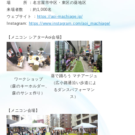
場 所 ：名古屋市中区・東区の葵地区
来場者数 ：約1,000名
ウェブサイト ：
https://aoi-machiage.jp/
Instagram:
https://www.instagram.com/aoi_machiage/
【メニコン シアターAoi会場】
葵で踊ろう マチアージュ
ワークショップ
（広小路通沿い歩道によ
（森のキーホルダー、
るダンスパフォーマン
森のサシェ作り）
ス）
【メニコン会場】