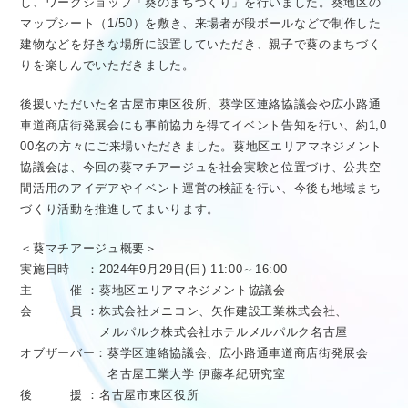
し、ワークショップ「葵のまちづくり」を行いました。葵地区の
マップシート（1/50）を敷き、来場者が段ボールなどで制作した
建物などを好きな場所に設置していただき、親子で葵のまちづく
りを楽しんでいただきました。
後援いただいた名古屋市東区役所、葵学区連絡協議会や広小路通
車道商店街発展会にも事前協力を得てイベント告知を行い、約1,0
00名の方々にご来場いただきました。葵地区エリアマネジメント
協議会は、今回の葵マチアージュを社会実験と位置づけ、公共空
間活用のアイデアやイベント運営の検証を行い、今後も地域まち
づくり活動を推進してまいります。
＜葵マチアージュ概要＞
実施日時 ：2024年9月29日(日) 11:00～16:00
主 催 ：葵地区エリアマネジメント協議会
会 員 ：株式会社メニコン、矢作建設工業株式会社、
メルパルク株式会社ホテルメルパルク名古屋
オブザーバー：葵学区連絡協議会、広小路通車道商店街発展会
名古屋工業大学 伊藤孝紀研究室
後 援 ：名古屋市東区役所