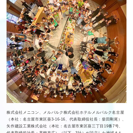
医療従事者向け情報
GLOBAL
株式会社メニコン、メルパルク株式会社ホテルメルパルク名古屋
（本社：名古屋市東区葵3-16-16、代表取締役社長：柴田剛尾）、
矢作建設工業株式会社（本社：名古屋市東区葵三丁目19番7号、
代表取締役社長：髙柳充広）（以下、3社）が設立した地域まち