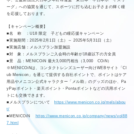
ーグ」への協賛を通じて、スポーツに打ち込むお子さまの輝く瞳
を応援しております。
【キャンペーン概要】
■名 称 ：U18 限定 子どもの瞳応援キャンペーン
■実施期間：2025年2月1日（土）～ 2025年5月31日（土）
■実施店舗：メルスプラン加盟施設
■対 象：メルスプランご入会時の年齢が18歳以下の方全員
■景 品：MENICOiN 最大3,000円相当（3,000 COiN）
※MENICOiNは、コンタクトレンズユーザー向けWEBサイト「Cl
ub Menicon」を通じて提供する自社ポイントで、ポイントはケア
用品やメニコン公式キャラクター「メル助」のグッズのほか、Pa
yPayポイント・楽天ポイント・Pontaポイントなどの汎用ポイン
トにも交換できます。
■メルスプランについて
https://www.menicon.co.jp/mels/abou
t/
■MENICOiN
https://www.menicon.co.jp/company/news/vol88
7.html