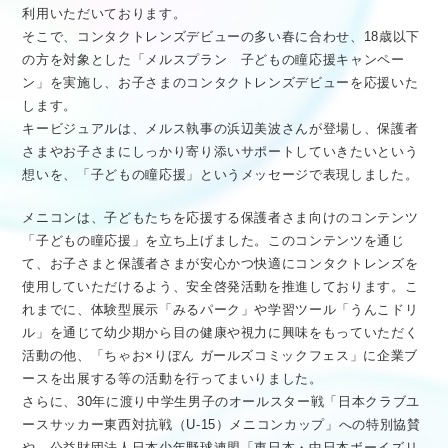
利用いただいております。
そこで、コンタクトレンズデビューの多い春に合わせ、18歳以下
の方を対象とした「メルスプラン 子どもの瞳応援キャンペー
ン」を実施し、お子さまのコンタクトレンズデビューを応援いた
します。
キービジュアルは、メルス執事の浜辺美波さんが登場し、保護者
さまやお子さまにしっかり寄り添いサポートしていきたいという
想いを、「子どもの瞳応援」というメッセージで表現しました。
メニコンは、子どもたちを応援する保護者さま向けのコンテンツ
「子どもの瞳応援」を立ち上げました。このコンテンツを通じ
て、お子さまと保護者さまが安心かつ快適にコンタクトレンズを
使用していただけるよう、安全啓発活動を推進しております。こ
れまでに、体験型展示「みるパーク」や学習ツール「うんこドリ
ル」を通じて幼少期から目の健康や視力に興味をもっていただく
活動の他、「ちゃお×りぼん ガールズコミックフェス」に企業ブ
ースを出展する等の活動を行ってまいりました。
さらに、30年に渡り中学生男子のオールスター戦「日本クラブユ
ースサッカー東西対抗戦（U-15）メニコンカップ」への特別協賛
や、公益財団法人日本少年野球連盟「東日本・中日本ボーイズリ