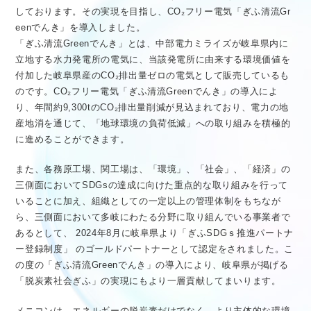
しております。その実現を目指し、CO₂フリー電気「ぎふ清流Gr
eenでんき」を導入しました。
「ぎふ清流Greenでんき」とは、中部電力ミライズが岐阜県内に
立地する水力発電所の電気に、当該発電所に由来する環境価値を
付加した岐阜県産のCO₂排出量ゼロの電気として販売しているも
のです。CO₂フリー電気「ぎふ清流Greenでんき」の導入によ
り、年間約9,300tのCO₂排出量削減が見込まれており、電力の地
産地消を通じて、「地球環境の負荷低減」への取り組みを積極的
に進めることができます。
また、各務原工場、関工場は、「環境」、「社会」、「経済」の
三側面においてSDGsの達成に向けた重点的な取り組みを行って
いることに加え、組織としての一定以上の管理体制をもちなが
ら、三側面において多岐にわたる分野に取り組んでいる事業者で
あるとして、 2024年8月に岐阜県より「ぎふSDGｓ推進パートナ
ー登録制度」 のゴールドパートナーとして認定をされました。こ
の度の「ぎふ清流Greenでんき」の導入により、岐阜県が掲げる
「脱炭素社会ぎふ」の実現にもより一層貢献してまいります。
メニコンは、エネルギーの脱炭素だけでなく、より主体的な環境