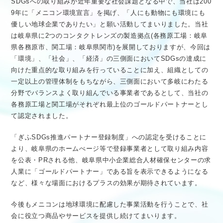
SDGsへの取り組みが近年重要な社会課題となる中で、当社は200
9年に「メニコン環境宣言」を掲げ、「人にも動物にも環境にも
優しい地球企業でありたい」と願い活動してまいりました。当社
は岐阜県に2つのコンタクトレンズの製造拠点(各務原工場：岐阜
県各務原市、関工場：岐阜県関市)を展開しておりますが、今回は
「環境」、「社会」、「経済」の三側面においてSDGsの達成に
向けた重点的な取り組みを行っていることに加え、組織としての
一定以上の管理体制をもちながら、三側面において多岐にわたる
分野でバランスよく取り組んでいる事業者であるとして、当社の
各務原工場と関工場がそれぞれ最上位のゴールドパートナーとし
て認定されました。
「ぎふSDGs推進パートナー登録制度」への認定を受けることに
より、岐阜県のホームぺージ等で登録事業者として取り組み内容
を公表・PRされる他、岐阜県中小企業総合人材確保センターの求
人業に「ゴールドパートナー」である旨を表示できるようになる
など、様々な場面におけるプラスの効果が期待されています。
今後もメニコンは地球環境に配慮した事業活動を行うことで、社
会に役立つ商品やサービスを提供し続けてまいります。