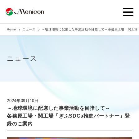
Home
ニュース
～地球環境に配慮した事業活動を目指して～各務原工場・関工場「
企業情報
事業内容
ニュース
商品サイト
IR情報
サステナビリティ・CSR
2024年09月10日
～地球環境に配慮した事業活動を目指して～
ニュース
各務原工場・関工場「ぎふSDGs推進パートナー」登
録のご案内
採用情報