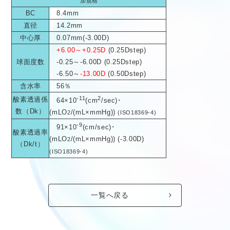
加規格
BC
8.4mm
直径
14.2mm
中心厚
0.07mm(-3.00D)
+6.00～+0.25D
(0.25Dstep)
球面度数
-0.25～-6.00D (0.25Dstep)
-6.50～
-13.00D
(0.50Dstep)
含水率
56％
-11
2
酸素透過係
64×10
(cm
/sec)･
数（Dk）
(mLO
/(mL×mmHg))
2
(ISO18369-4)
-9
91×10
(cm/sec)･
酸素透過率
(mLO
/(mL×mmHg)) (-3.00D)
2
（Dk/t）
(ISO18369-4)
一覧へ戻る