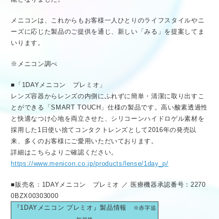
メニコンは、これからもお客様一人ひとりのライフスタイルやニ
ーズに応じた製品のご提供を通じ、新しい「みる」を提案してま
いります。
※メニコン調べ
■「1DAYメニコン プレミオ」
レンズ容器からレンズの内側にふれずに簡単・清潔に取り出すこ
とができる「SMART TOUCH」仕様の製品です。高い酸素透過性
と快適なつけ心地を両立させた、シリコーンハイドロゲル素材を
採用した1日使い捨てコンタクトレンズとして2016年の発売以
来、多くのお客様にご愛用いただいております。
詳細はこちらよりご確認ください。
https://www.menicon.co.jp/products/lense/1day_p/
■販売名：1DAYメニコン プレミオ ／ 医療機器承認番号：2270
0BZX00303000
『1DAYメニコン プレミオ』製品情報
※赤字追