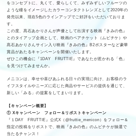
をコンセプトに、丸くて、愛らしくて、みずみずしいフルーツの
ような瞳をイメージしたカラーコンタクトレンズとして2020年の
発売以来、現在5色のラインアップでご好評をいただいておりま
す。
この度、髙石あかりさんが声優として出演する映画『きみの色』
とのタイアップ企画として、映画のペアチケット（ムビチケ）や
髙石あかりさんサイン入り映画『きみの色』B2ポスターなど豪華
賞品があたるキャンペーンを開催いたします。
ぜひこの機会に『1DAY FRUTTIE』であなたが惹かれる「色」
を見つけてみませんか。
メニコンは、幸せや喜びあふれる日々の実現に向け、お客様のラ
イフスタイルやニーズに応じた商品やサービスの提供を通じて、
新しい「みる」の提案をしてまいります。
【キャンペーン概要】
① Xキャンペーン フォロー＆リポストキャンペーン
『１DAY FRUTTIE』公式X（@fruttie_menicon）をフォロー＆
指定の投稿をリポストで、映画『きみの色』のムビチケが抽選で
当たるチャンス！