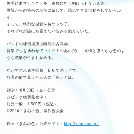
勝手に退学したことを、家族に打ち明けられないきみ。
母親からの将来の期待に反して、隠れて音楽活動をしているル
イ。
そして、特別な感覚を持つトツ子。
それぞれが誰にも言えない悩みを抱えていた。
バンドの練習場所は離島の古教会。
音楽で心を通わせていく三人のあいだに、友情とほのかな恋のよ
うな感情が生まれ始める。
やがて訪れる学園祭、初めてのライブ。
観客の前で見えた三人の「色」とは。
2024年8月30日（金）公開
ムビチケ絶賛発売中！
前売一般：1,500円（税込）
©2024「きみの色」製作委員会
映画『きみの色』公式サイト：
http://kiminoiro.jp/