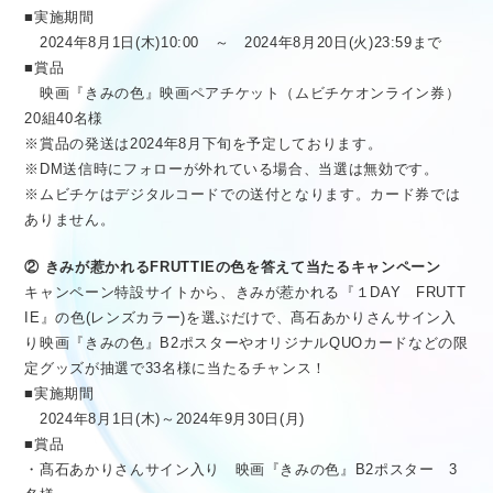
■実施期間
2024年8月1日(木)10:00 ～ 2024年8月20日(火)23:59まで
■賞品
映画『きみの色』映画ペアチケット（ムビチケオンライン券）
20組40名様
※賞品の発送は2024年8月下旬を予定しております。
※DM送信時にフォローが外れている場合、当選は無効です。
※ムビチケはデジタルコードでの送付となります。カード券では
ありません。
② きみが惹かれるFRUTTIEの色を答えて当たるキャンペーン
キャンペーン特設サイトから、きみが惹かれる『１DAY FRUTT
IE』の色(レンズカラー)を選ぶだけで、髙石あかりさんサイン入
り映画『きみの色』B2ポスターやオリジナルQUOカードなどの限
定グッズが抽選で33名様に当たるチャンス！
■実施期間
2024年8月1日(木)～2024年9月30日(月)
■賞品
・髙石あかりさんサイン入り 映画『きみの色』B2ポスター 3