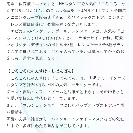
消毒・保存液「エピカ」とLINEスタンプで人気の『ごろごろにゃ
んすけ&しばんばん』のコラボ商品を、2024年2月上旬より全国の
メニコングループ販売店「Miru」及びドラッグストア、コンタク
トレンズ量販店等にて数量限定で発売いたします。
「エピカ」のパッケージ、ボトル、レンズケースは、人気の『ご
ろごろにゃんすけ&しばんばん』とのコラボデザイン仕様。可愛
いオリジナルデザインのボトル全3種、レンズケース全6種がラン
ダムで同梱されており、どれが入っているかは購入してからのお
楽しみ。是非お見逃しなく！
【ごろごろにゃんすけ・しばんばん】
「ごろごろにゃんすけ」「しばんばん」は、LINEクリエイターズ
スタンプ累計205万以上DLの人気キャラクターです。
グッズ・書籍・カフェ・ゲームと活躍がとまらず、そのゆるさと
可愛さで幅広い世代を魅了しています。
また、「マルシェ」をモチーフにしたポップアップストアが全国
を横断中。
可愛い文具・雑貨から、バスソルト・フェイスマスクなどの化粧
品まで、多岐にわたる商品を展開しています。