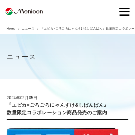
Home
ニュース
『エピカ×ごろごろにゃんすけ&しばんばん』数量限定コラボレ
企業情報
事業内容
ニュース
商品サイト
IR情報
サステナビリティ・CSR
2024年02月05日
『エピカ×ごろごろにゃんすけ&しばんばん』
ニュース
数量限定コラボレーション商品発売のご案内
採用情報