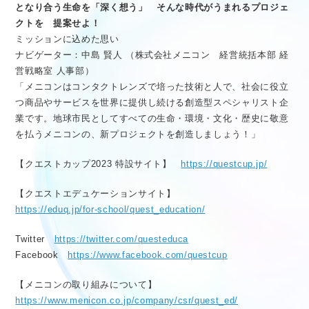
となり合う生命を「深く想う」 そんな時代がうまれるプロジェ
クトを 提案せよ！
ミッションに込めた思い
ナビゲーター：中島 賢人 （株式会社メニコン 経営統括本部 経
営戦略室 人事部）
「メニコンはコンタクトレンズで培った技術と人で、社会に役立
つ商品やサービスを世界に提供し続ける創造型スペシャリスト企
業です。地球市民としてすべての生命・環境・文化・歴史に敬意
を払うメニコンの、新プロジェクトを創造しましょう！」
【クエストカップ2023 特設サイト】
https://questcup.jp/
【クエストエデュケーションサイト】
https://eduq.jp/for-school/quest_education/
Twitter
https://twitter.com/questeduca
Facebook
https://www.facebook.com/questcup
【メニコンの取り組みについて】
https://www.menicon.co.jp/company/csr/quest_ed/