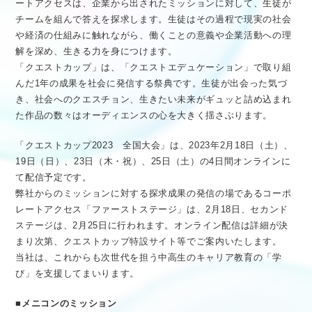
ートアクセスは、企業から出されたミッションに対して、生徒が
チームを組んで答えを探求します。生徒はその過程で現実の社会
や経済の仕組みに触れながら、働くことの意義や企業活動への理
解を深め、生きる力を身につけます。
「クエストカップ」は、「クエストエデュケーション」で取り組
んだ1年の成果を社会に発信する祭典です。生徒が出会った気づ
き、社会へのクエスチョン、生きたい未来がギュッと詰め込まれ
た作品の数々はオーディエンスの心を大きく揺さぶります。
「クエストカップ2023 全国大会」は、2023年2月18日（土）、
19日（日）、23日（木・祝）、25日（土）の4日間オンラインに
て配信予定です。
弊社からのミッションに対する探求成果の発信の場であるコーポ
レートアクセス「ファーストステージ」は、2月18日、セカンド
ステージは、2月25日に行われます。オンライン配信は詳細が決
まり次第、クエストカップ特設サイト等でご案内いたします。
当社は、これからも次世代を担う中高生のキャリア教育の「学
び」を支援してまいります。
■
メニコンのミッション