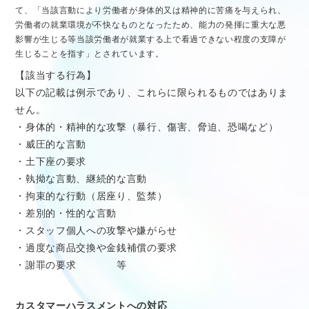
て、「当該言動により労働者が身体的又は精神的に苦痛を与えられ、
労働者の就業環境が不快なものとなったため、能力の発揮に重大な悪
影響が生じる等当該労働者が就業する上で看過できない程度の支障が
生じることを指す」とされています。
【該当する行為】
以下の記載は例示であり、これらに限られるものではありま
せん。
・身体的・精神的な攻撃（暴行、傷害、脅迫、恐喝など）
・威圧的な言動
・土下座の要求
・執拗な言動、継続的な言動
・拘束的な行動（居座り、監禁）
・差別的・性的な言動
・スタッフ個人への攻撃や嫌がらせ
・過度な商品交換や金銭補償の要求
・謝罪の要求 等
カスタマーハラスメントへの対応