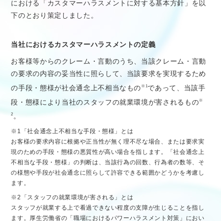
における「カスタマーハラスメントに対する基本方針」を以
下のとおり策定しました。
当社におけるカスタマーハラスメントの定義
お客様等からのクレーム・言動のうち、当該クレーム・言動
の要求の内容の妥当性に照らして、当該要求を実現するため
の手段・態様が社会通念上不相当なもの
であって、当該手
※1
段・態様により当社のスタッフの就業環境が害されるもの
※
。
2
※1「社会通念上不相当な手段・態様」とは
お客様の要求内容に根拠や正当性が無く理不尽な場合、または要求実
現のための手段・態様の悪質性が高い場合を指します。「社会通念上
不相当な手段・態様」の判断は、当該行為の回数、行為者の数等、そ
の様態や手段が社会通念に照らして許容できる範囲かどうかを考慮し
ます。
※2「スタッフの就業環境が害される」とは
スタッフが就業する上で看過できない程度の支障が生じることを指し
ます。厚生労働省の「職場におけるパワーハラスメント対策」におい