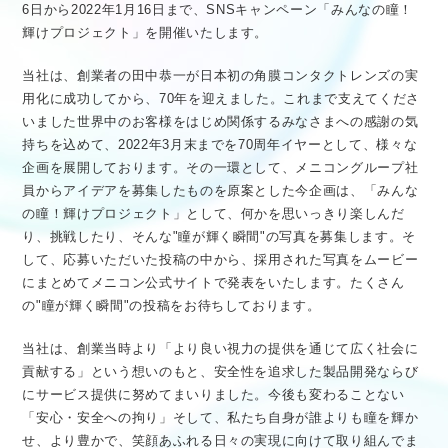
6日から2022年1月16日まで、SNSキャンペーン「みんなの瞳！
輝けプロジェクト」を開催いたします。
当社は、創業者の田中恭一が日本初の角膜コンタクトレンズの実
用化に成功してから、70年を迎えました。これまで支えてくださ
いました世界中のお客様をはじめ関係するみなさまへの感謝の気
持ちを込めて、2022年3月末までを70周年イヤーとして、様々な
企画を展開しております。その一環として、メニコングループ社
員からアイデアを募集したものを原案とした今企画は、「みんな
の瞳！輝けプロジェクト」として、何かを思いっきり楽しんだ
り、挑戦したり、そんな"瞳が輝く瞬間"の写真を募集します。そ
して、応募いただいた投稿の中から、採用された写真をムービー
にまとめてメニコン公式サイトで発表をいたします。たくさん
の"瞳が輝く瞬間"の投稿をお待ちしております。
当社は、創業当時より「より良い視力の提供を通じて広く社会に
貢献する」という想いのもと、安全性を追求した製品開発ならび
にサービス提供に努めてまいりました。今後も変わることない
「安心・安全への拘り」そして、私たち自身が誰よりも瞳を輝か
せ、より豊かで、笑顔あふれる日々の実現に向けて取り組んでま