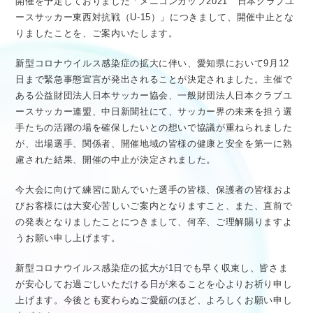
開催を予定しておりました「メニコンカップ2021 日本クラブユ
医療従事者向け情報
GLOBAL
ースサッカー東西対抗戦（U-15）」につきまして、開催中止とな
りましたことを、ご案内いたします。
新型コロナウイルス感染症の拡大に伴い、愛知県において9月12
日まで緊急事態宣言が発出されることが決定されました。主催で
ある公益財団法人日本サッカー協会、一般財団法人日本クラブユ
ースサッカー連盟、中日新聞社にて、サッカー界の未来を担う選
手たちの活躍の場を確保したいとの想いで協議が重ねられました
が、出場選手、関係者、開催地域の皆様の健康と安全を第一に熟
慮された結果、開催の中止が決定されました。
今大会に向けて練習に励んでいた選手の皆様、保護者の皆様およ
びお客様には大変心苦しいご案内となりますこと、また、直前で
の発表となりましたことにつきまして、何卒、ご理解賜りますよ
うお願い申し上げます。
新型コロナウイルス感染症の拡大が1日でも早く収束し、皆さま
が安心してお過ごしいただける日が来ることを心よりお祈り申し
上げます。今後とも変わらぬご愛顧のほど、よろしくお願い申し