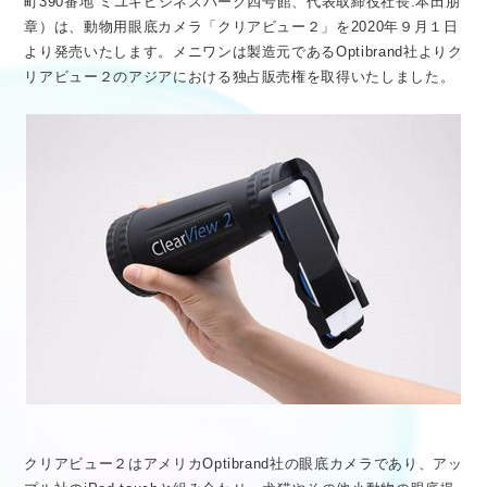
町390番地 ミユキビジネスパーク四号館、代表取締役社⾧:本田朋
医療従事者向け情報
GLOBAL
章）は、動物用眼底カメラ「クリアビュー２」を2020年９月１日
より発売いたします。メニワンは製造元であるOptibrand社よりク
リアビュー２のアジアにおける独占販売権を取得いたしました。
クリアビュー２はアメリカOptibrand社の眼底カメラであり、アッ