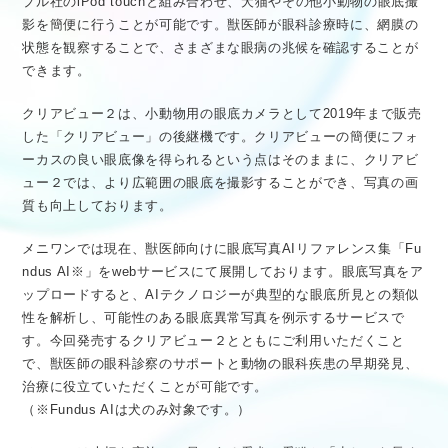
プル社のiPod touchと組み合わせ、犬猫やその他小動物の眼底撮
影を簡便に行うことが可能です。獣医師が眼科診療時に、網膜の
状態を観察することで、さまざまな眼病の兆候を確認することが
できます。
クリアビュー２は、小動物用の眼底カメラとして2019年まで販売
した「クリアビュー」の後継機です。クリアビューの簡便にフォ
ーカスの良い眼底像を得られるという点はそのままに、クリアビ
ュー２では、より広範囲の眼底を撮影することができ、写真の画
質も向上しております。
メニワンでは現在、獣医師向けに眼底写真AIリファレンス集「Fu
ndus AI※」をwebサービスにて展開しております。眼底写真をア
ップロードすると、AIテクノロジーが典型的な眼底所見との類似
性を解析し、可能性のある眼底異常写真を例示するサービスで
す。今回発売するクリアビュー２とともにご利用いただくこと
で、獣医師の眼科診察のサポートと動物の眼科疾患の早期発見、
治療に役立ていただくことが可能です。
（※Fundus AIは犬のみ対象です。）