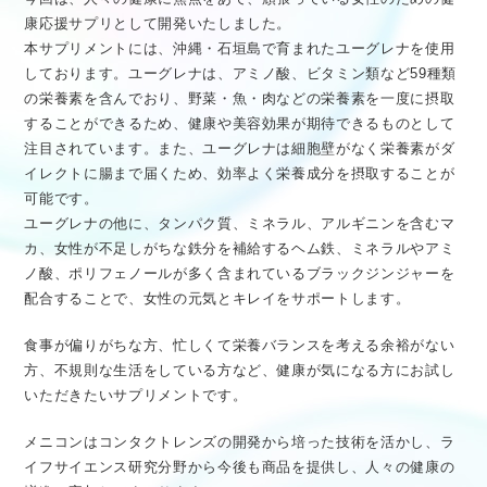
康応援サプリとして開発いたしました。
本サプリメントには、沖縄・石垣島で育まれたユーグレナを使用
しております。ユーグレナは、アミノ酸、ビタミン類など59種類
の栄養素を含んでおり、野菜・魚・肉などの栄養素を一度に摂取
することができるため、健康や美容効果が期待できるものとして
注目されています。また、ユーグレナは細胞壁がなく栄養素がダ
イレクトに腸まで届くため、効率よく栄養成分を摂取することが
可能です。
ユーグレナの他に、タンパク質、ミネラル、アルギニンを含むマ
カ、女性が不足しがちな鉄分を補給するヘム鉄、ミネラルやアミ
ノ酸、ポリフェノールが多く含まれているブラックジンジャーを
配合することで、女性の元気とキレイをサポートします。
食事が偏りがちな方、忙しくて栄養バランスを考える余裕がない
方、不規則な生活をしている方など、健康が気になる方にお試し
いただきたいサプリメントです。
メニコンはコンタクトレンズの開発から培った技術を活かし、ラ
イフサイエンス研究分野から今後も商品を提供し、人々の健康の