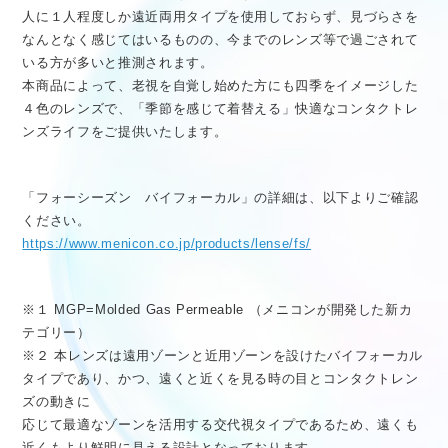
人に１人程度しか遠近両用タイプを使用しておらず、見づらさを
なんとなく感じてはいるものの、今までのレンズ等で過ごされて
いる方が多いと推測されます。
本商品によって、老視を自覚し始めた方にも四季をイメージした
４色のレンズで、「季節を感じて着替える」快適なコンタクトレ
ンズライフをご提供いたします。
「フォーシーズン バイフォーカル」の詳細は、以下よりご確認
ください。
https://www.menicon.co.jp/products/lense/fs/
※１ MGP=Molded Gas Permeable （メニコンが開発した新カ
テゴリー）
※２ 本レンズは遠用ゾーンと近用ゾーンを設けたバイフォーカル
タイプであり、かつ、遠くと近くを見る時の目とコンタクトレン
ズの動きに
応じて最適なゾーンを活用する交代視タイプであるため、遠くも
近くもより鮮明に見える設計となっております。