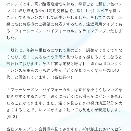
のレンズです。高い酸素透過性を持ち、季節ごとに新しい色のレ
ンズに取り換える3ヵ月定期交換型で、常に手元にスペアを持つ
ことができるレンズとして誕生いたしました。そしてこの度、老
視に悩むお客様のご要望にお応えするため、遠近両用タイプであ
る「フォーシーズン バイフォーカル」をラインアップいたしま
した。
一般的に、年齢を重ねるにつれて目のピント調整がうまくできな
くなり、近くにあるものや手元の見づらさを感じるようになると
言われております。その症状は老視と呼ばれ、遠近両用コンタク
トレンズ装用者のうち約５割が「近くが見づらくなったのは40
代」と回答しています。（当社調べ）
「フォーシーズン バイフォーカル」は直径を小さくしレンズを
動きやすくすることで、遠くにも近くにも滑らかにピントを合わ
せることができます。また、遠くを見るときの視力矯正部分を大
きくすることで、レンズが大きく動いても見え方が安定します。
(※２)
当社メルスプラン会員様を見てみますと、40代以上においては6