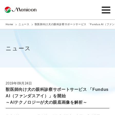
Home
ニュース
獣医師向け犬の眼科診察サポートサービス 「Fundus AI（フ
企業情報
事業内容
ニュース
商品サイト
IR情報
サステナビリティ・CSR
2019年09月24日
獣医師向け犬の眼科診察サポートサービス 「Fundus
ニュース
AI（ファンダスアイ）」を開始
～AIテクノロジーが犬の眼底画像を解析～
採用情報