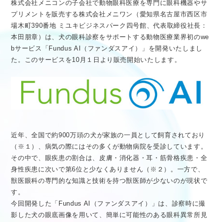
株式会社メニコンの子会社で動物眼科医療を専門に眼科機器やサ
医療従事者向け情報
GLOBAL
プリメントを販売する株式会社メニワン（愛知県名古屋市西区市
場木町390番地 ミユキビジネスパーク四号館、代表取締役社長：
本田朋章）は、犬の眼科診察をサポートする動物医療業界初のwe
bサービス「Fundus AI（ファンダスアイ）」を開発いたしまし
た。このサービスを10月１日より販売開始いたします。
近年、全国で約900万頭の犬が家族の一員として飼育されており
（※１）、病気の際にはその多くが動物病院を受診しています。
その中で、眼疾患の割合は、皮膚・消化器・耳・筋骨格疾患・全
身性疾患に次いで第6位と少なくありません（※２）。一方で、
獣医眼科の専門的な知識と技術を持つ獣医師が少ないのが現状で
す。
今回開発した「Fundus AI（ファンダスアイ）」は、診察時に撮
影した犬の眼底画像を用いて、簡単に可能性のある眼科異常所見