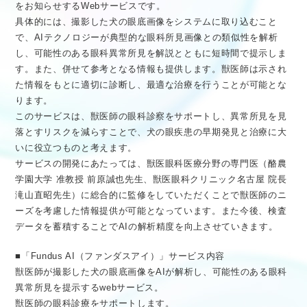
をお知らせするWebサービスです。
具体的には、撮影した犬の眼底画像をシステムに取り込むこと
で、AIテクノロジーが典型的な眼科所見画像との類似性を解析
し、可能性のある眼科異常所見を解説とともに短時間で提示しま
す。また、併せて参考となる情報も提供します。獣医師は示され
た情報をもとに適切に診断し、最適な治療を行うことが可能とな
ります。
このサービスは、獣医師の眼科診察をサポートし、異常所見を見
落とすリスクを減らすことで、犬の眼疾患の早期発見と治療に大
いに役立つものと考えます。
サービスの開発にあたっては、獣医眼科医療分野の専門医（酪農
学園大学 准教授 前原誠也先生、獣医眼科クリニック名古屋 院長
滝山直昭先生）に総合的に監修をしていただくことで獣医師のニ
ーズを考慮した情報提供が可能となっています。また今後、検査
データを蓄積することでAIの解析精度を向上させていきます。
■「Fundus AI（ファンダスアイ）」サービス内容
獣医師が撮影した犬の眼底画像をAIが解析し、可能性のある眼科
異常所見を提示するwebサービス。
獣医師の眼科診療をサポートします。