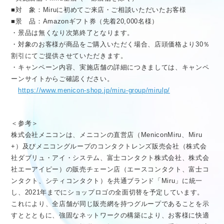
■対 象：Miruに初めてご来店・ご相談いただいたお客様
■景 品：Amazonギフト券（先着20,000名様）
・景品は無くなり次第終了となります。
・対象のお客様が商品をご購入いただく場合、店頭価格より30％
割引にてご提供させていただきます。
・キャンペーン内容、実施店舗の詳細につきましては、キャンペ
ーンサイトからご確認ください。
https://www.menicon-shop.jp/miru-group/mirulp/
＜参考＞
株式会社メニコンは、メニコンの直営店（MeniconMiru、Miru
+）及びメニコングループのコンタクトレンズ販売会社（株式会
社ダブリュ・アイ・システム、富士コンタクト株式会社、株式会
社エーアイピー）の販売チェーン店（エースコンタクト、富士コ
ンタクト、シティコンタクト）を共通ブランド「Miru」に統一
し、2021年までにショップロゴの全面切替を予定しています。
これにより、全店舗が同じ販売網を持つグループであることを示
すととともに、強固なネットワークの構築により、お客様に快適