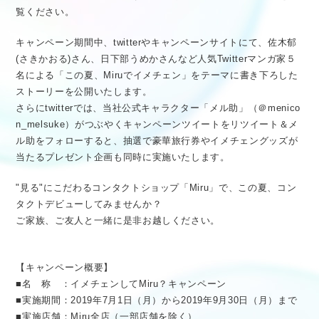
覧ください。
キャンペーン期間中、twitterやキャンペーンサイトにて、佐木郁
(さきかおる)さん、日下部うめかさんなど人気Twitterマンガ家５
名による「この夏、Miruでイメチェン」をテーマに書き下ろした
ストーリーを公開いたします。
さらにtwitterでは、当社公式キャラクター「メル助」（＠menico
n_melsuke）がつぶやくキャンペーンツイートをリツイート＆メ
ル助をフォローすると、抽選で豪華旅行券やイメチェングッズが
当たるプレゼント企画も同時に実施いたします。
"見る"にこだわるコンタクトショップ「Miru」で、この夏、コン
タクトデビューしてみませんか？
ご家族、ご友人と一緒に是非お越しください。
【キャンペーン概要】
■名 称 ：イメチェンしてMiru？キャンペーン
■実施期間：2019年7月1日（月）から2019年9月30日（月）まで
■実施店舗：Miru全店（一部店舗を除く）