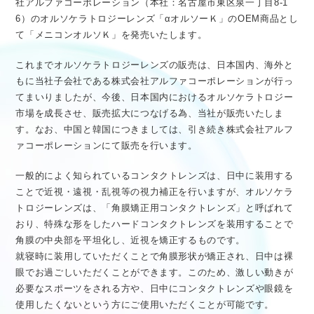
社アルファコーポレーション（本社：名古屋市東区泉一丁目8-1
医療従事者向け情報
GLOBAL
6）のオルソケラトロジーレンズ「αオルソーＫ」のOEM商品とし
て「メニコンオルソＫ」を発売いたします。
これまでオルソケラトロジーレンズの販売は、日本国内、海外と
もに当社子会社である株式会社アルファコーポレーションが行っ
てまいりましたが、今後、日本国内におけるオルソケラトロジー
市場を成長させ、販売拡大につなげる為、当社が販売いたしま
す。なお、中国と韓国につきましては、引き続き株式会社アルフ
ァコーポレーションにて販売を行います。
一般的によく知られているコンタクトレンズは、日中に装用する
ことで近視・遠視・乱視等の視力補正を行いますが、オルソケラ
トロジーレンズは、「角膜矯正用コンタクトレンズ」と呼ばれて
おり、特殊な形をしたハードコンタクトレンズを装用することで
角膜の中央部を平坦化し、近視を矯正するものです。
就寝時に装用していただくことで角膜形状が矯正され、日中は裸
眼でお過ごしいただくことができます。このため、激しい動きが
必要なスポーツをされる方や、日中にコンタクトレンズや眼鏡を
使用したくないという方にご使用いただくことが可能です。