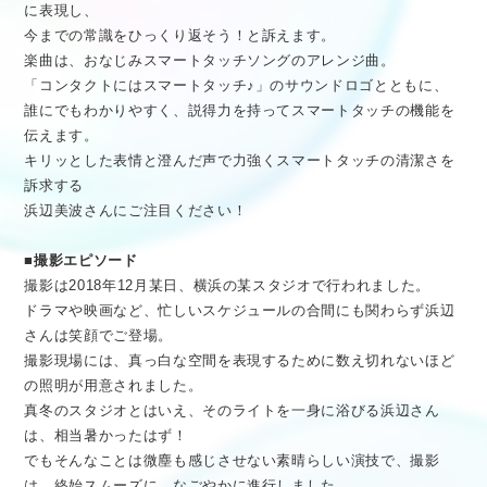
に表現し、
今までの常識をひっくり返そう！と訴えます。
楽曲は、おなじみスマートタッチソングのアレンジ曲。
「コンタクトにはスマートタッチ♪」のサウンドロゴとともに、
誰にでもわかりやすく、説得力を持ってスマートタッチの機能を
伝えます。
キリッとした表情と澄んだ声で力強くスマートタッチの清潔さを
訴求する
浜辺美波さんにご注目ください！
■撮影エピソード
撮影は2018年12月某日、横浜の某スタジオで行われました。
ドラマや映画など、忙しいスケジュールの合間にも関わらず浜辺
さんは笑顔でご登場。
撮影現場には、真っ白な空間を表現するために数え切れないほど
の照明が用意されました。
真冬のスタジオとはいえ、そのライトを一身に浴びる浜辺さん
は、相当暑かったはず！
でもそんなことは微塵も感じさせない素晴らしい演技で、撮影
は、終始スムーズに、なごやかに進行しました。