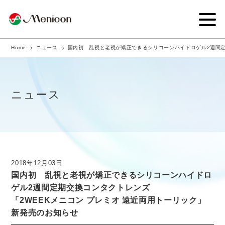
Home
ニュース
国内初 乱視と老視が矯正できるシリコーンハイドロゲル2週間定
企業情報
事業内容
ニュース
商品サイト
IR情報
サステナビリティ・CSR
2018年12月03日
国内初 乱視と老視が矯正できるシリコーンハイドロ
ニュース
ゲル2週間定期交換コンタクトレンズ
「2WEEKメニコン プレミオ 遠近両用トーリック」
採用情報
新発売のお知らせ