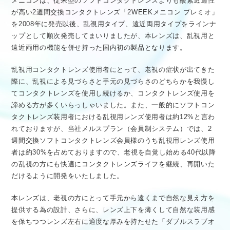
メニコンは、従来型のソフトコンタクトレンズよりも酸素透過性
が高い2週間交換コンタクトレンズ「2WEEKメニコン プレミオ」
を2008年に発売以後、乱視用タイプ、遠近両用タイプをラインナ
ップとして順次発売してまいりましたが、本レンズは、乱視用と
遠近両用の機能を併せ持った国内初の製品となります。
乱視用コンタクトレンズ使用者にとって、老視の症状が出てきた
際に、乱視による見づらさと手元の見づらさのどちらかを我慢し
てコンタクトレンズを使用し続けるか、コンタクトレンズ使用を
諦める方が多くいらっしゃいました。また、一般的にソフトコン
タクトレンズ装用者における乱視用レンズ使用者は約12%と言わ
れておりますが、当社メルスプラン（会員制システム）では、2
週間交換ソフトコンタクトレンズ会員様のうち乱視用レンズ使用
者は約30%を占めておりますので、老視を自覚し始める40代以降
の乱視の方にも快適にコンタクトレンズライフを継続、再開いた
だけるように開発をいたしました。
本レンズは、老視の方にとって手元から遠くまで自然な見え方を
提供する為の設計、さらに、レンズ上下を薄くして自然な装用感
を保ちつつレンズ左右に適度な厚みを持たせた「ダブルスラブオ