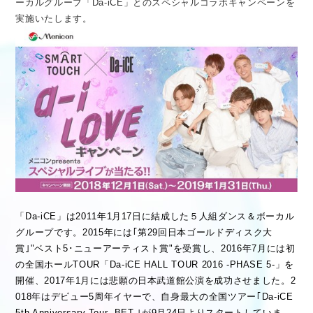
ーカルグループ「Da-iCE」とのスペシャルコラボキャンペーンを
医療従事者向け情報
GLOBAL
実施いたします。
「Da-iCE」は2011年1月17日に結成した５人組ダンス＆ボーカル
グループです。2015年には｢第29回日本ゴールドディスク大
賞｣"ベスト5･ニューアーティスト賞"を受賞し、2016年7月には初
の全国ホールTOUR「Da-iCE HALL TOUR 2016 -PHASE 5-」を
開催、2017年1月には悲願の日本武道館公演を成功させました。2
018年はデビュー5周年イヤーで、自身最大の全国ツアー｢Da-iCE
5th Anniversary Tour -BET-｣が9月24日よりスタートしていま