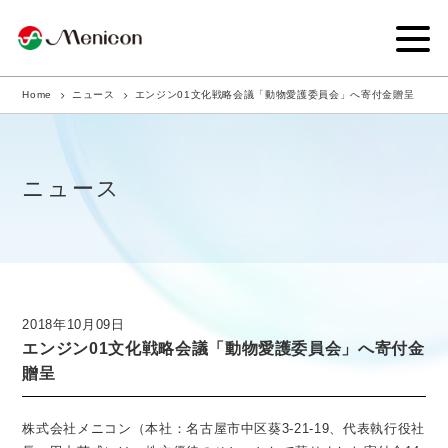
Home
ニュース
エンジン01文化戦略会議「動物愛護委員会」へ寄付金贈呈
企業情報
事業内容
ニュース
商品サイト
IR情報
サステナビリティ・CSR
2018年10月09日
エンジン01文化戦略会議「動物愛護委員会」へ寄付金
ニュース
贈呈
採用情報
株式会社メニコン（本社：名古屋市中区葵3-21-19、代表執行役社