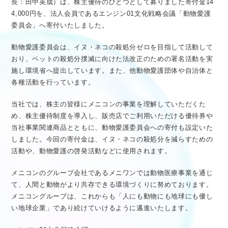
長：田中英成）は、株主優待のひとつとして募りました寄付金14
医療従事者向け情報
GLOBAL
4,000円を、法人会員であるエンジン01文化戦略会議「動物愛護
委員会」へ寄付いたしました。
動物愛護委員会は、イヌ・ネコの殺処分ゼロを目指して活動して
おり、ペットの殺処分撲滅に向けた法改正のための署名活動を実
施し環境省へ提出しています。また、他動物愛護団体や自治体と
各種活動を行っています。
当社では、株主の皆様にメニコンの事業を理解していただくた
め、株主優待制度を導入し、販売店でご利用いただける優待券や
当社事業関連商品とともに、動物愛護委員会への寄付も設定いた
しました。今回の寄付金は、イヌ・ネコの殺処分を減らすための
活動や、動物愛護の啓発活動などに使用されます。
メニコンのグループ会社であるメニワンでは動物医療事業を通じ
て、人間と動物がより共存できる環境づくりに努めております。
メニコングループは、これからも「人にも動物にも地球にも優し
い地球企業」であり続けていけるように邁進いたします。