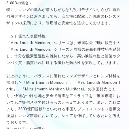
3.00Dの場合）
特に、レンズの厚みが増大しがちな乱視用デザインならびに遠近
両用デザインにおきましても、安全性に配慮した先進のレンズデ
ザインの採用により、装用感と安全性を追求しております。
（２）優れた表面特性
『Miru 1month Menicon』シリーズは、米国以外で既に販売中の
『Miru 1month Menicon』シリーズと同様の表面処理技術を踏襲
し、十分な酸素透過性を維持しながら、高い涙濡れ性と細菌やタ
ンパク質・脂質汚れに対する優れた防汚性を実現しております。
以上のように、バランスに優れたレンズデザインとレンズ材料を
採用した『Miru 1month Menicon』、『Miru 1month Menicon T
oric』、『Miru 1month Menicon Multifocal』の米国発売によ
り、快適なつけ心地と安全で清潔なアイライフを、米国市場にお
いてもご提供させて頂けるものと考えております。また、これに
より、3500億円規模**といわれる米国リプレイスメント（定期交
換型）レンズ市場においても、シェアを伸ばしていきたいと考え
ております。
**ユーロモニター調べ