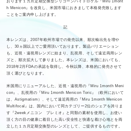
おります１カ月定期交換型シリコーンハイドロゲル『Miru 1mont
医療従事者向け情報
GLOBAL
h Menicon』を改良し、米国市場におきまして本格発売致します
ことをご案内申し上げます。
記
本レンズは、2007年欧州市場での発売以来、順次輸出先を増や
し、30ヵ国以上でご愛用頂いております。製品バリエーション
も、近視・遠視用レンズに始まり、乱視用、そして遠近両用レン
ズと、順次拡大して参りました。本レンズは、米国においても、
2018年2月FDAの承認を取得し、今秋以降、本格的に発売させて
頂く運びとなります。
米国用にリニューアルした、近視・遠視用の『Miru 1month Meni
con』、乱視用の『Miru 1month Menicon Toric』（欧州において
は、Astigmatism）、そして遠近両用の『Miru 1month Menicon
Multifocal』は、国内において同カテゴリー2位のシェアを誇りま
す『2weekメニコン プレミオ』と同類の素材を使用し、お使い
頂く方の目の健康に着目した高い安全性と快適な着け心地とを両
立した１カ月定期交換型のレンズとして、ご提供するものです。