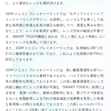
に、より適切なレンズを選択頂けます。
1DAYメニコン プレミオトーリックでは「モディファイドハイブ
リッドトーリックデザイン」を採用し、レンズ上下を薄くして自
然な装用感と快適な乱視の補正を維持しつつ、適度な厚みを持た
せたことで、レンズを装用する際に、レンズ方向の確認が不要で
す。SMART TOUCH機能と合わせ、忙しい朝にもより簡単にコン
タクトレンズを装用して頂けます。
また、1DAYメニコン プレミオトーリックは、乱視軸を180°と9
0°の二種類準備させて頂いており、これにより乱視眼の約75%に
対応しております。
1DAYメニコン プレミオトーリックは、高い酸素透過性を持つシ
リコーンハイドロゲル素材でありながら、ハイドロゲル素材と同
等の柔軟性を実現しておりますが、この高い酸素透過性とレンズ
内面に触れずにレンズ装用が可能な「SMART TOUCH」採用によ
る安全・清潔への拘り、素材の柔軟性に加え、新プラズマ技術を
もちいた表面処理による汚れ付着低減及び低摩擦を実現した快適
な装用感への拘りを追及しております。この高いレベルのバラン
スにこだわった1日使い捨てコンタクトレンズに乱視用をライン