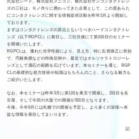
式会社シード、株式会社メニコン、株式会社サンコンタクトレン
医療従事者向け情報
GLOBAL
ズの三社は、モノ作りに携わってきた企業として、この度あらた
にコンタクトレンズに関する情報提供活動を昨年3月より開始し
ております。
まずはコンタクトレンズの原点ともいうべきハードコンタクトレ
ンズ（以下RGPCL）に着目し、三社共催にて第3回目のセミナー
を開催いたします。
RGPCLは、優れた光学性能により、見え方、特に乱視矯正に有効
で、円錐角膜などの特殊症例や、最近ではオルソケラトロジーレ
ンズとして適応の範囲を広げています。本セミナーを通じ、RGP
CLの基礎的な処方技術や知識はもちろんのこと、さらなる魅力も
ご紹介いたします。
なお、本セミナーは昨年3月に第1回を東京で開催し、2回目を名
古屋、そして今回の大阪での開催が3回目となります。
今後、今年9月には札幌での開催も予定し、より多くの皆様へ有
益な情報を発信してまいります。
記