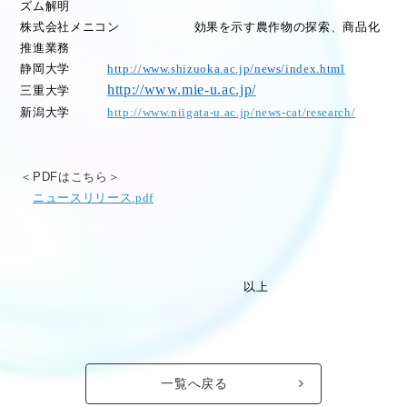
ズム解明
株
式会社メニコン
効果を示す農作物の探索、商品化
推進業務
静岡大学
http://www.shizuoka.ac.jp/news/index.html
http://www.mie-u.ac.jp/
三重大学
新潟大学
http://www.niigata-u.ac.jp/news-cat/research/
＜PDFはこちら＞
ニュースリリース.pdf
以上
一覧へ戻る