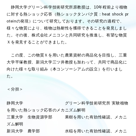
静岡大学グリーン科学技術研究所原教授は、10
年程前より植物
に対する熱ショック応答（熱ショックタンパク質：
heat shock pr
otein
の発現）について研究しております。その研究の過程で、
様々な物質により、植物は熱耐性を獲得できることを発見しまし
た。その後、株式会社メニコンと共同研究を推進し、有望な物質
Ｘを発見することができました。
この度、この物質Ｘを用いた農業資材の商品化を目指し、三重
大学平塚教授、新潟大学三ツ井教授も加わって、共同で商品化に
向けた様々な取り組み（本コンソーシアムの設立）を行いまし
た。
＜分担＞
静岡大学 グリーン科学技術研究所
実験植物
を用いた熱ショック応答のメカニズム解明
三重大学 生物資源学部
果樹を用いた有効性確認、メカニ
ズム解明
新潟
大学 農学部 水
稲を用いた有効性確認、メカニ