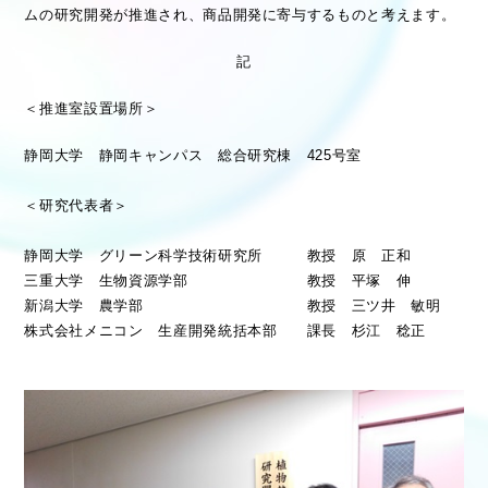
ムの研究開発が推進され、商品開発に寄与するものと考えます。
記
＜推進室設置場所＞
静岡大
学 静岡キャンパス 総合研究棟
425
号室
＜研究代表者＞
静岡大学 グリーン科学技術研究所
教授 原 正和
三重大学 生物資源学部
教授 平塚 伸
新潟大学 農学部
教授 三ツ井 敏明
株式会社メニコン 生産開発統括本部
課長 杉江 稔正