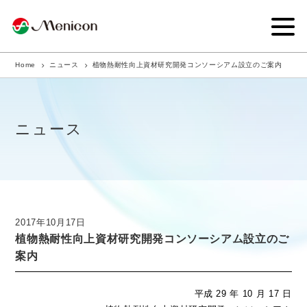
Home
ニュース
植物熱耐性向上資材研究開発コンソーシアム設立のご案内
企業情報
事業内容
ニュース
商品サイト
IR情報
サステナビリティ・CSR
2017年10月17日
植物熱耐性向上資材研究開発コンソーシアム設立のご
ニュース
案内
採用情報
平成 29
年
10
月
17 日