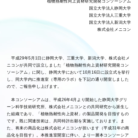
植物熱耐性向上資材研究開発コンソーシアム
医療従事者向け情報
GLOBAL
国
立大学法人静岡大学
国立大学法人三重大学
国立大学法人新潟大学
株式会社メニコン
平成29
年
5
月
1
日に静岡大学、三重大学、新潟大学、株式会社メ
ニコンが共同で設立しました「植物熱耐性向上資材研究開発コン
ソーシアム」に関し、静岡大学において
10
月
16
日に設立式を挙行
し、同大学内に推進室（専用のラボ）を下記の通り開室しました
ので、ご報告申し上げます。
本コンソーシアムは、平成26
年
4
月より開始した静岡大学グリ
ーン科学技術研究所、株式会社メニコンとの共同研究から派生し
た組織であり、「植物熱耐性向上資材」の製品開発を目指すもの
です。既に関連技術は、共同特許出願を実施しております。ま
た、将来の商品化は株式会社メニコンが担います（平成
31
年の商
品化を目指す）。本推進室開室に伴い、より一層本コンソーシア