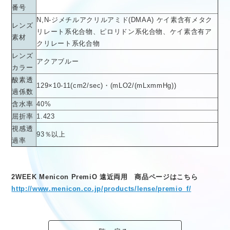
番号
N,N-ジメチルアクリルアミド(DMAA) ケイ素含有メタク
レンズ
リレート系化合物、ピロリドン系化合物、ケイ素含有ア
素材
クリレート系化合物
レンズ
アクアブルー
カラー
酸素透
129×10
-11
(cm
2
/sec)・(mLO
2
/(mLxmmHg))
過係数
含水率
40%
屈折率
1.423
視感透
93％以上
過率
2WEEK Menicon PremiO 遠近両用
商品ページはこちら
http://www.menicon.co.jp/products/lense/premio_f/