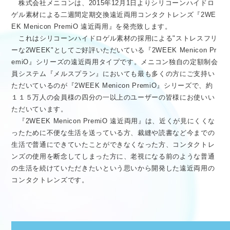
株式会社メニコンは、2015年12月1日よりシリコーンハイドロ
医療従事者向け情報
GLOBAL
ゲル素材による二週間定期交換遠近両用コンタクトレンズ『2WE
EK Menicon PremiO 遠近両用』を発売致します。
これはシリコーンハイドロゲル素材の採用による"ストレスフリ
ーな2WEEK"としてご好評いただいている『2WEEK Menicon Pr
emiO』シリーズの遠近両用タイプです。メニコン独自の定額制会
員システム『メルスプラン』においても最も多くの方にご支持い
ただいているのが『2WEEK Menicon PremiO』シリーズで、約
１１５万人の会員様の四分の一以上のユーザーの皆様にお使いい
ただいています。
『2WEEK Menicon PremiO 遠近両用』は、近くが見にくくな
ったために不便な生活を送っている方、裁縫や読書など今までの
生活で普通にできていたことができなくなった方、コンタクトレ
ンズの使用を断念してしまった方に、老視になる前のような普通
の生活を続けていただきたいという思いから開発した遠近両用の
コンタクトレンズです。