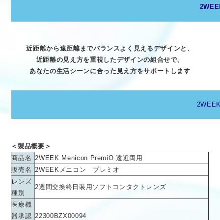
2WEE
近距離から遠距離までバランスよく見えるデザインと、
近距離の見え方を重視したデザインの組合せで、
あなたの生活シーンに合った見え方をサポートします
2WEE
＜製品概要＞
商品名
2WEEK Menicon PremiO 遠近両用
販売名
2WEEKメニコン プレミオ
レンズ
2週間交換終日装用ソフトコンタクトレンズ
種別
医療機
器承認
22300BZX00094