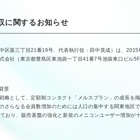
収に関するお知らせ
葵三丁目21番19号、代表執行役：田中英成）は、2015
式会社（東京都豊島区東池袋一丁目41番7号池袋東口ビル5
背景
略として、定額制コンタクト「メルスプラン」の成長を掲げて
のさらなる会員数増加のためには人口の集中する関東地区
しており、販売基盤の強化と新規のメニコンユーザー増加が