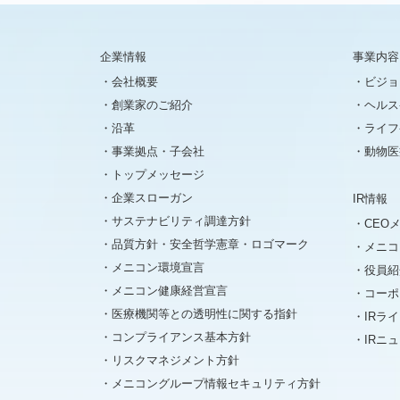
企業情報
事業内容
会社概要
ビジョ
創業家のご紹介
ヘルス
沿革
ライフ
事業拠点・子会社
動物医
トップメッセージ
企業スローガン
IR情報
サステナビリティ調達方針
CEO
品質方針・安全哲学憲章・ロゴマーク
メニコ
メニコン環境宣言
役員紹
メニコン健康経営宣言
コーポ
医療機関等との透明性に関する指針
IRラ
コンプライアンス基本方針
IRニ
リスクマネジメント方針
メニコングループ情報セキュリティ方針