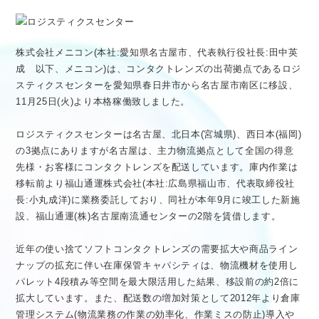
医療従事者向け情報
GLOBAL
株式会社メニコン(本社:愛知県名古屋市、代表執行役社長:田中英
成 以下、メニコン)は、コンタクトレンズの出荷拠点であるロジ
スティクスセンターを愛知県春日井市から名古屋市南区に移設、
11月25日(火)より本格稼働致しました。
ロジスティクスセンターは名古屋、北日本(宮城県)、西日本(福岡)
の3拠点にありますが名古屋は、主力物流拠点として全国の得意
先様・お客様にコンタクトレンズを配送しています。庫内作業は
移転前より福山通運株式会社(本社:広島県福山市、代表取締役社
長:小丸成洋)に業務委託しており、同社が本年9月に竣工した新施
設、福山通運(株)名古屋南流通センターの2階を賃借します。
近年の使い捨てソフトコンタクトレンズの需要拡大や商品ライン
ナップの拡充に伴い在庫保管キャパシティは、物流機材を使用し
パレット4段積み等空間を最大限活用した結果、移設前の約2倍に
拡大しています。また、配送数の増加対策として2012年より倉庫
管理システム(物流業務の作業の効率化、作業ミスの防止)導入や