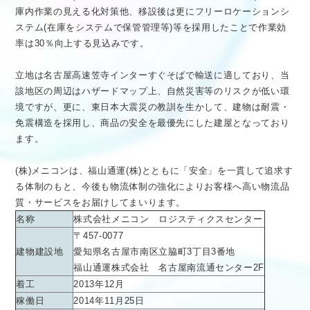
庫内作業の見える化対策他、移設後は更にフリーロケーションシ
ステム(在庫をシステムで保管管理等)等を採用したことで作業効
率は30％向上する見込みです。
立地は名古屋高速笠寺インターすぐそばで輸送に適しており、当
該地区の周辺はハザードマップ上、自然災害等のリスクが低い環
境ですが、更に、東日本大震災の教訓を生かして、建物は耐震・
免震構造を採用し、商品の安全を最優先にした建屋となっており
ます。
(株)メニコンは、福山通運(株)とともに「安全」を一貫して追求す
る体制のもと、今後も物流体制の強化によりお客様へ高い物流品
質・サービスをお届けしてまいります。
名称
株式会社メニコン ロジスティクスセンター
〒457-0077
建物建設地
愛知県名古屋市南区立脇町3丁目3番地
福山通運株式会社 名古屋南流通センター2F
着工
2013年12月
稼働日
2014年11月25日