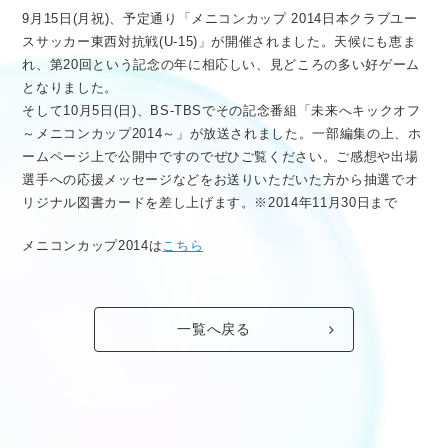
医療従事者向け情報
GLOBAL
9月15日(月祝)、予定通り「メニコンカップ 2014日本クラブユー
スサッカー東西対抗戦(U-15)」が開催されました。天候にも恵ま
れ、第20回という記念の年に相応しい、見どころの多い好ゲーム
となりました。
そして10月5日(日)、BS-TBSでその記念番組「未来へキックオフ
～メニコンカップ2014～」が放送されました。一部編集の上、ホ
ームページ上で公開中ですのでぜひご覧ください。ご感想や出場
選手への応援メッセージなどをお送りいただいた方から抽選でオ
リジナル図書カードを差し上げます。※2014年11月30日まで
メニコンカップ2014は
こちら
一覧へ戻る