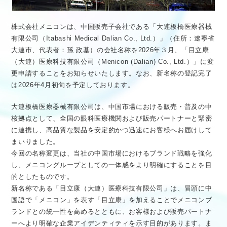
株式会社メニコンは、中国販売子会社である「大連板橋医療器械
有限公司（Itabashi Medical Dalian Co., Ltd.）」（住所：遼寧省
大連市、代表者：孫 政基）の会社名称を2026年３月、「目立康
（大連）医療科技有限公司（Menicon (Dalian) Co., Ltd.）」に変
更申請することをお知らせいたします。なお、新名称の登記完了
は2026年4月初旬を予定しております。
大連板橋医療器械有限公司は、中国市場における販売・普及の中
核拠点として、全国の眼科医療機関および販売パートナーと緊密
に連携し、高品質な製品を安定的かつ迅速にお客様へお届けして
まいりました。
今回の名称変更は、当社の中国市場におけるブランド戦略を強化
し、メニコングループとしての一体感をより明確にすることを目
的としたものです。
新名称である「目立康（大連）医療科技有限公司」は、冒頭に中
国語で「メニコン」を表す「目立康」を加えることでメニコンブ
ランドとの統一性を高めるとともに、お客様および販売パートナ
ーへより明確な企業アイデンティティを示す目的があります。ま