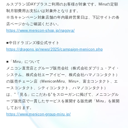
ルスプラン1DAYプラスご利用のお客様が対象です。Miruの定額
制月額費用お支払いは対象外となります。
※当キャンペーン対象店舗の年内最終営業日は、下記サイトの各
店ページからご確認ください。
https://www.menicon-shop.jp/nagoya/
■中日ドラゴンズ様公式サイト
https://dragons.jp/news/2025/campaign-menicon.php
■「Miru」について
メニコン直営店とグループ販売会社（株式会社ダブリュ・アイ・
システム、株式会社エーアイピー、株式会社ハマノコンタクト）
の販売チェーン店（MeniconMiru、Miru+、富士コンタクト、エ
ースコンタクト、シティコンタクト、ハマノコンタクト）
は、"「見る」にこだわる"をスローガンに掲げて、メニコングル
ープ販売店で一貫したサービスを展開する販売網「Miru」を展開
しております。
https://www.menicon-group-miru.jp/