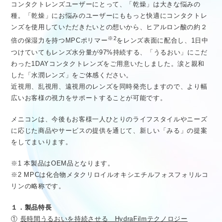
コンタクトレンズユーザーにとって、「乾燥」は大きな悩みの
種。「乾燥」にお悩みのユーザーにももっと快適にコンタクトレ
ンズを使用していただきたいとの想いから、ヒアルロン酸の約２
※2
倍の保湿力を持つMPCポリマー
をレンズ表面に配合し、1日中
つけていてもレンズ水分量が97%持続する、「うるおい」にこだ
わった1DAYコンタクトレンズをご用意いたしました。涙と親和
した「水潤レンズ」をご体感ください。
近視用、乱視用、遠視用のレンズを同時発売しますので、より幅
広いお客様の視力をサポートすることが可能です。
メニコンは、今後もお客様一人ひとりのライフスタイルやニーズ
に応じた商品やサービスの提供を通じて、新しい「みる」の提案
をしてまいります。
※1 本製品はOEM品となります。
※2 MPCは化合物メタクリロイルオキシエチルフォスフォリルコ
リンの略称です。
１．製品特長
①
長時間うるおいを持続させる HydraFilmテクノロジー