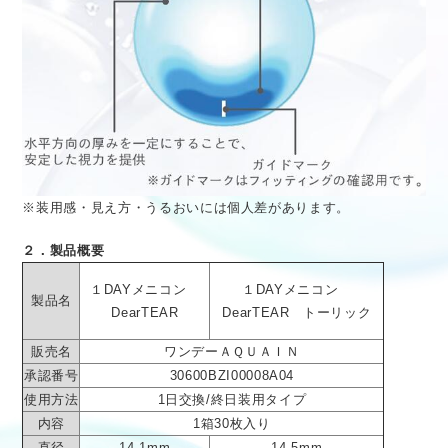
※装用感・見え方・うるおいには個人差があります。
２．製品概要
１DAYメニコン
１DAYメニコン
製品名
DearTEAR
DearTEAR トーリック
販売名
ワンデーＡＱＵＡＩＮ
承認番号
30600BZI00008A04
使用方法
1日交換/終日装用タイプ
内容
1箱30枚入り
直径
14.1mm
14.5mm