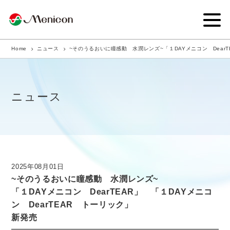
Home
ニュース
~そのうるおいに瞳感動 水潤レンズ~「１DAYメニコン DearT
企業情報
事業内容
ニュース
商品サイト
IR情報
サステナビリティ・CSR
2025年08月01日
~そのうるおいに瞳感動 水潤レンズ~
ニュース
「１DAYメニコン DearTEAR」 「１DAYメニコ
ン DearTEAR トーリック」
採用情報
新発売