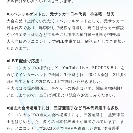
さを届けていきたいと考えています。
■スペシャルゲストに、元サッカー日本代表 柿谷曜一朗氏
大会を盛り上げていただくスペシャルゲストとして、元サッカー
日本代表であり、昨季限りで現役を引退し、現在はサッカー解説
やバラエティ番組などマルチに活躍中の柿谷曜一朗氏が初来場。
大会当日のメニコンカップWEB中継では、解説者としてご参加い
ただきます。
■LIVE配信で応援！
メニコンカップの様子は、X、YouTube Live、SPORTS BULLを
通じてインターネットで全国に生中継され、2024大会は、214,98
6回 再生と多くの方にWEB上で観戦いただきました。
今大会は会場の関係上、チケットの販売はせず、関係者招待制と
いたしますので、当日はWEBより試合をお楽しみください。
■過去大会出場選手には、三笘薫選手など日本代表選手も多数
メニコンカップの過去大会出場選手には、三笘薫選手、堂安律選
手をはじめとした、多くの日本代表選手が選出されています。ま
た、メニコンカップ2023大会でMVPを獲得した吉田 湊海選手