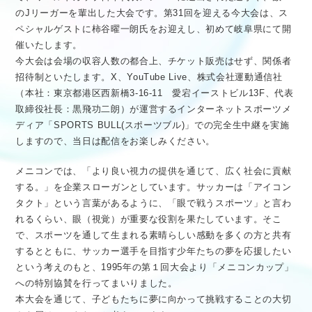
のJリーガーを輩出した大会です。第31回を迎える今大会は、ス
ペシャルゲストに柿谷曜一朗氏をお迎えし、初めて岐阜県にて開
催いたします。
今大会は会場の収容人数の都合上、チケット販売はせず、関係者
招待制といたします。X、YouTube Live、株式会社運動通信社
（本社：東京都港区西新橋3-16-11 愛宕イーストビル13F、代表
取締役社長：黒飛功二朗）が運営するインターネットスポーツメ
ディア「SPORTS BULL(スポーツブル)」での完全生中継を実施
しますので、当日は配信をお楽しみください。
メニコンでは、「より良い視力の提供を通じて、広く社会に貢献
する。」を企業スローガンとしています。サッカーは「アイコン
タクト」という言葉があるように、「眼で戦うスポーツ」と言わ
れるくらい、眼（視覚）が重要な役割を果たしています。そこ
で、スポーツを通して生まれる素晴らしい感動を多くの方と共有
するとともに、サッカー選手を目指す少年たちの夢を応援したい
という考えのもと、1995年の第１回大会より「メニコンカップ」
への特別協賛を行ってまいりました。
本大会を通じて、子どもたちに夢に向かって挑戦することの大切