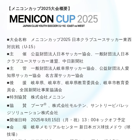
【メニコンカップ2025大会概要】
■大会名称 メニコンカップ2025 日本クラブユースサッカー東西
対抗戦（U-15）
■主 催 公益財団法人日本サッカー協会、一般財団法人日本
クラブユースサッカー連盟、中日新聞社
■主 管 一般財団法人岐阜県サッカー協会、公益財団法人愛
知県サッカー協会 名古屋サッカー協会
■後 援 岐阜県、岐阜市、岐阜県教育委員会、岐阜市教育委
員会、全国新聞社事業協議会
■特別協賛 株式会社メニコン
®
■協 賛 プーマ
、株式会社モルテン、サントリービバレッ
ジソリューション株式会社
■開催日時 2025年9月15日（月・祝）13：00キックオフ予定
■会 場 岐阜メモリアルセンター 新日本ガス球技メドウ（球
技場）