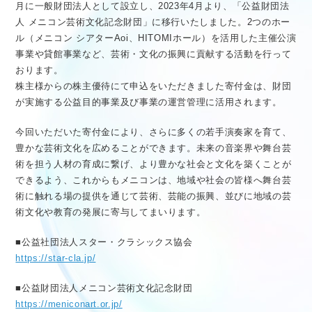
月に一般財団法人として設立し、2023年4月より、「公益財団法
人 メニコン芸術文化記念財団」に移行いたしました。2つのホー
ル（メニコン シアターAoi、HITOMIホール）を活用した主催公演
事業や貸館事業など、芸術・文化の振興に貢献する活動を行って
おります。
株主様からの株主優待にて申込をいただきました寄付金は、財団
が実施する公益目的事業及び事業の運営管理に活用されます。
今回いただいた寄付金により、さらに多くの若手演奏家を育て、
豊かな芸術文化を広めることができます。未来の音楽界や舞台芸
術を担う人材の育成に繋げ、より豊かな社会と文化を築くことが
できるよう、これからもメニコンは、地域や社会の皆様へ舞台芸
術に触れる場の提供を通じて芸術、芸能の振興、並びに地域の芸
術文化や教育の発展に寄与してまいります。
■公益社団法人スター・クラシックス協会
https://star-cla.jp/
■公益財団法人メニコン芸術文化記念財団
https://meniconart.or.jp/