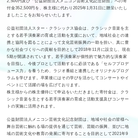
2,500円及び「公益財団法人メニコン芸術文化記念財団」への寄
付金352,500円を、株主様に代わり2025年1月31日に贈呈いたし
ましたことをお知らせいたします。
公益社団法人スター・クラシックス協会は、クラシック音楽を主
とする若手演奏家の育成と活動を支援において、地域社会との連
携と協同を図ることによって文化芸術振興の一助を担い、真に豊
かな社会づくりへの貢献を目的として2018年11月に設立し、現在
5期が開講されています。若手演奏家が個性的で魅力的な演奏家
を目指し、今後プロとして活動するに必須である「セルフプロデ
ュース力」を養うため、ラジオ番組と連携したオリジナルプログ
ラムを学びます。卒業後にはその学びを活かしてコンサートやイ
ベントにて活躍の場を広げております。
株主様からの株主優待にて申込をいただきました寄付金は、クラ
シック音楽を主とする若手演奏家の育成と活動支援及びコンサー
トの実施に活用されます。
公益財団法人メニコン芸術文化記念財団は、地域や社会の皆様へ
舞台芸術に触れる場の提供を通じて芸術、芸能の振興、並びに地
域の芸術文化や教育の発展に寄与することを目的として2021年9