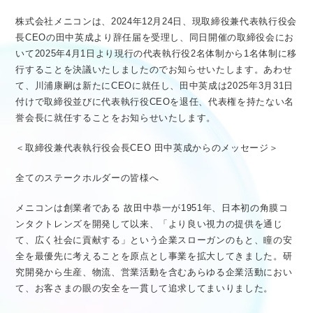
医療従事者向け情報
GLOBAL
株式会社メニコンは、2024年12月24日、現取締役兼代表執行役会
長CEOの田中英成より辞任届を受理し、同日開催の取締役会にお
いて2025年4月1日より現行の代表執行役2名体制から1名体制に移
行することを決議いたしましたのでお知らせいたします。あわせ
て、川浦康嗣は新たにCEOに就任し、田中英成は2025年3月31日
付けで取締役並びに代表執行役CEOを退任、代表権を持たない名
誉会長に就任することをお知らせいたします。
＜取締役兼代表執行役会長CEO 田中英成からのメッセージ＞
全てのステークホルダーの皆様へ
メニコンは創業者である 故田中恭一が1951年、日本初の角膜コ
ンタクトレンズを開発して以来、「より良い視力の提供を通じ
て、広く社会に貢献する」という企業スローガンのもと、瞳の安
全を最優先に考えることを原点とし事業を拡大してきました。研
究開発から生産、物流、営業活動を含むあらゆる企業活動におい
て、お客さまの眼の安全を一貫して追求してまいりました。