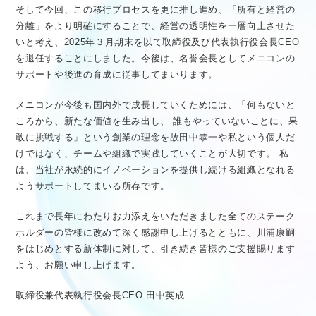
そして今回、この移行プロセスを更に推し進め、「所有と経営の
分離」をより明確にすることで、経営の透明性を一層向上させた
いと考え、2025年３月期末を以て取締役及び代表執行役会長CEO
を退任することにしました。今後は、名誉会長としてメニコンの
サポートや後進の育成に従事してまいります。
メニコンが今後も国内外で成長していくためには、「何もないと
ころから、新たな価値を生み出し、 誰もやっていないことに、果
敢に挑戦する」という創業の理念を故田中恭一や私という個人だ
けではなく、チームや組織で実践していくことが大切です。 私
は、当社が永続的にイノベーションを提供し続ける組織となれる
ようサポートしてまいる所存です。
これまで長年にわたりお力添えをいただきました全てのステーク
ホルダーの皆様に改めて深く感謝申し上げるとともに、川浦康嗣
をはじめとする新体制に対して、引き続き皆様のご支援賜ります
よう、お願い申し上げます。
取締役兼代表執行役会長CEO 田中英成