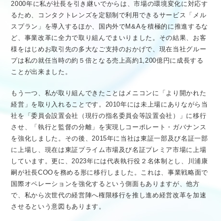
2000年に私が社長を引き継いでからは、市場の環境変化に対応す
るため、コンタクトレンズを定額制で利用できるサービス「メル
スプラン」を導入するほか、国内外でM&Aを積極的に推進するな
ど、事業改革に全力で取り組んでまいりました。その結果、お客
様をはじめお取引先の多大なご支持のおかげで、現在当社グルー
プは私の就任当時の約５倍となる売上高約1,200億円に成長する
ことが出来ました。
もう一つ、私が取り組んできたことはメニコンに「より開かれた
経営」を取り入れることです。2010年には未上場にありながら当
社を「委員会設置会社（現行の指名委員会等設置会社）」に移行
させ、「執行と監督の分離」を実現しコーポレート・ガバナンス
を強化しました。その後、2015年に当社は東証一部及び名証一部
に上場し、現在は東証プライム市場及び名証プレミア市場に上場
しています。更に、2023年には代表執行役２名体制とし、川浦康
嗣が社長COOを務める形に移行しました。これは、事業戦略面で
国際オペレーションを強化するという側面もありますが、他方
で、私から次世代の経営陣へ権限移行を推し進め経営改革を加速
させるという意図もあります。