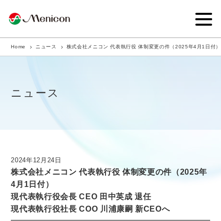
Home
ニュース
株式会社メニコン 代表執行役 体制変更の件（2025年4月1日付）
企業情報
事業内容
ニュース
商品サイト
IR情報
サステナビリティ・CSR
2024年12月24日
株式会社メニコン 代表執行役 体制変更の件（2025年
ニュース
4月1日付）
現代表執行役会長 CEO 田中英成 退任
採用情報
現代表執行役社長 COO 川浦康嗣 新CEOへ