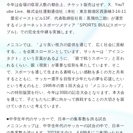
今年は会場の収容人数の都合上、チケット販売はせず、X、YouT
ube Live、株式会社運動通信社（本社：東京都港区西新橋3-16-11
愛宕イーストビル13F、代表取締役社長：黒飛功二朗）が運営
するインターネットスポーツメディア「SPORTS BULL(スポーツ
ブル)」での完全生中継を実施します。
メニコンでは、「より良い視力の提供を通じて、広く社会に貢献
する。」を企業スローガンとしています。サッカーは「アイコン
タクト」という言葉があるように、「眼で戦うスポーツ」と言わ
れるくらい、眼（視覚）が重要な役割を果たしています。そこ
で、スポーツを通して生まれる素晴らしい感動を多くの方と共有
するとともに、サッカー選手を目指す少年たちの夢を応援したい
という考えのもと、1995年の第１回大会より「メニコンカップ」
への特別協賛を行い、今年は30回の記念大会となります。本大会
を通じて、子どもたちに夢に向かって挑戦することの大切さを届
けていきたいと考えています。
■中学生年代のサッカーで、日本一の集客数を誇る試合
メニコンカップは、中学生年代のサッカーの試合の中で、日本一
の集客数を誇ります。2023年大会は、4,689名にご来場いただき