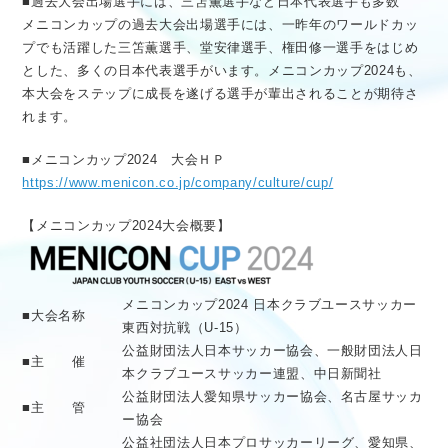
■過去大会出場選手には、三笘薫選手など日本代表選手も多数
メニコンカップの過去大会出場選手には、一昨年のワールドカッ
プでも活躍した三笘薫選手、堂安律選手、権田修一選手をはじめ
とした、多くの日本代表選手がいます。メニコンカップ2024も、
本大会をステップに成長を遂げる選手が輩出されることが期待さ
れます。
■メニコンカップ2024 大会ＨＰ
https://www.menicon.co.jp/company/culture/cup/
【メニコンカップ2024大会概要】
メニコンカップ2024 日本クラブユースサッカー
■大会名称
東西対抗戦（U-15）
公益財団法人日本サッカー協会、一般財団法人日
■主 催
本クラブユースサッカー連盟、中日新聞社
公益財団法人愛知県サッカー協会、名古屋サッカ
■主 管
ー協会
公益社団法人日本プロサッカーリーグ、愛知県、