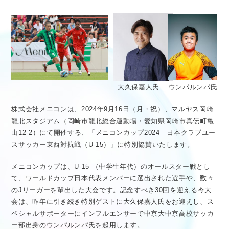
医療従事者向け情報
GLOBAL
大久保嘉人氏
ウンパルンパ氏
株式会社メニコンは、2024年9月16日（月・祝）、マルヤス岡崎
龍北スタジアム（岡崎市龍北総合運動場・愛知県岡崎市真伝町亀
山12-2）にて開催する、「メニコンカップ2024 日本クラブユー
スサッカー東西対抗戦（U-15）」に特別協賛いたします。
メニコンカップは、U-15 （中学生年代）のオールスター戦とし
て、ワールドカップ日本代表メンバーに選出された選手や、数々
のJリーガーを輩出した大会です。記念すべき30回を迎える今大
会は、昨年に引き続き特別ゲストに大久保嘉人氏をお迎えし、ス
ペシャルサポーターにインフルエンサーで中京大中京高校サッカ
ー部出身のウンパルンパ氏を起用します。