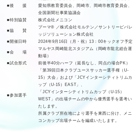
■後 援
愛知県教育委員会、岡崎市、岡崎市教育委員会、
全国新聞社事業協議会
■特別協賛
株式会社メニコン
プーマ® ／株式会社モルテン／サントリービバレ
■協 賛
ッジソリューション株式会社
■開催日時
2024年9月16日（月・祝）13：00キックオフ予定
マルヤス岡崎龍北スタジアム（岡崎市龍北総合運
■会 場
動場）
■試合形式
前後半40分ハーフ（延長なし、同点の場合PK）
「第39回日本クラブユースサッカー選手権（U-
15）大会」および「JCYインターシティトリムカ
ップ（U-15）EAST」、
「JCYインターシティトリムカップ（U-15）
■参加選手
WEST」の出場チームの中から優秀選手を選考い
たします。
所属クラブ所在地により選手を東西に分け、メニ
コンカップ出場チームを編成いたします。