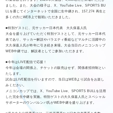
ました。また、大会の様子は、X、YouTube Live、SPORTS BU
LLを通じてインターネットで全国に生中継され、157,274 再生と
多くの方にWEB上で観戦いただきました。
■特別ゲストに、元サッカー日本代表 大久保嘉人氏
大会を盛り上げていただく特別ゲストとして、元サッカー日本代
表であり、サッカー解説やバラエティ番組などマルチに活躍中の
大久保嘉人氏が昨年に引き続き来場。大会当日のメニコンカップ
WEB中継では、解説者としてご参加いただきます。
■今年はLIVE配信で応援！
今年は会場の関係上、チケットの販売はせず、関係者招待制とい
たします。
試合はLIVE配信を行いますので、当日はWEBより試合をお楽し
みください。
メニコンカップでは、X、YouTube Live、SPORTS BULLを活用
した完全生中継を実施。特別ゲストの大久保嘉人氏とスペシャル
サポーターのウンパルンパ氏がWEB中継を盛り上げます。