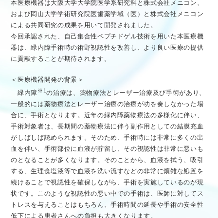
本医療機器は大阪大学大学院医学系研究科と株式会社メニコン、
および岡山大学学術研究院医歯薬学域（医）と株式会社メニコン
による共同研究の成果を用いて開発されました。
今回承認された、自己集合性ペプチドゲル技術を用いた本医療機
器は、緑内障手術時の術野視認性を改善し、より良い医療の提供
に貢献することが期待されます。
＜医療機器開発の背景＞
※1
緑内障
の治療は、薬物療法とレーザー治療及び手術があり、
一般的には薬物療法とレーザー治療の治療が功を奏しなかった場
合に、手術となります。近年の緑内障薬物療法の多様化に伴い、
手術対象者は、長期間の薬物療法に伴う副作用としての結膜充血
がしばしば認められます。そのため、手術時には非常に多くの出
血を伴い、手術部位に血液が貯留し、その視認性は非常に悪いも
のとなることが多くなります。そのことから、血液を拭う、吸引
する、生理食塩液等で血液を洗い流すなどの非常に煩雑な処置を
続けることで視認性を確保しながら、手術を実施しているのが現
状です。このような視認性の悪い中での手術は、医師に対してス
トレスを与えることはもちろん、手術時間の延長や手術の安全性
低下による患者さんへの負担も大きくなります。