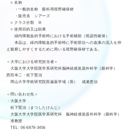
○ 名称
・一般的名称 眼科用視野確保材
・販売名 シアーズ
○ クラス分類 Ⅲ
○ 使用目的又は効果
緑内障観血的手術時における手術補助（視認性確保）
本品は、緑内障観血的手術時に手術部位への血液の流入を抑
え観察しやすくするために用いる視野確保材である。
＜大学における研究担当者＞
大阪大学大学院医学系研究科脳神経感覚器外科学（眼科学）
西田幸二・松下賢治
岡山大学学術研究院医歯薬学域（医） 成瀬恵治
＜問い合わせ先＞
・大阪大学
松下賢治（まつしたけんじ）
大阪大学大学院医学系研究科 脳神経感覚器外科学（眼科学）
准教授
TEL: 06-6879-3456