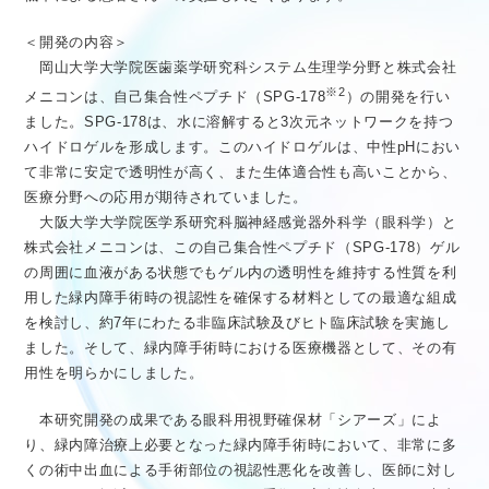
＜開発の内容＞
岡山大学大学院医歯薬学研究科システム生理学分野と株式会社
※2
メニコンは、自己集合性ペプチド（SPG-178
）の開発を行い
ました。SPG-178は、水に溶解すると3次元ネットワークを持つ
ハイドロゲルを形成します。このハイドロゲルは、中性pHにおい
て非常に安定で透明性が高く、また生体適合性も高いことから、
医療分野への応用が期待されていました。
大阪大学大学院医学系研究科脳神経感覚器外科学（眼科学）と
株式会社メニコンは、この自己集合性ペプチド（SPG-178）ゲル
の周囲に血液がある状態でもゲル内の透明性を維持する性質を利
用した緑内障手術時の視認性を確保する材料としての最適な組成
を検討し、約7年にわたる非臨床試験及びヒト臨床試験を実施し
ました。そして、緑内障手術時における医療機器として、その有
用性を明らかにしました。
本研究開発の成果である眼科用視野確保材「シアーズ」によ
り、緑内障治療上必要となった緑内障手術時において、非常に多
くの術中出血による手術部位の視認性悪化を改善し、医師に対し