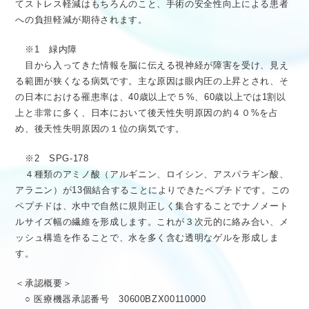
てストレス軽減はもちろんのこと、手術の安全性向上による患者
への負担軽減が期待されます。
※1 緑内障
目から入ってきた情報を脳に伝える視神経が障害を受け、見え
る範囲が狭くなる病気です。主な原因は眼内圧の上昇とされ、そ
の日本における罹患率は、40歳以上で５%、60歳以上では1割以
上と非常に多く、日本において後天性失明原因の約４０%を占
め、後天性失明原因の１位の病気です。
※2 SPG-178
４種類のアミノ酸（アルギニン、ロイシン、アスパラギン酸、
アラニン）が13個結合することによりできたペプチドです。この
ペプチドは、水中で自然に規則正しく集合することでナノメート
ルサイズ幅の繊維を形成します。これが３次元的に絡み合い、メ
ッシュ構造を作ることで、水を多く含む透明なゲルを形成しま
す。
＜承認概要＞
○ 医療機器承認番号 30600BZX00110000