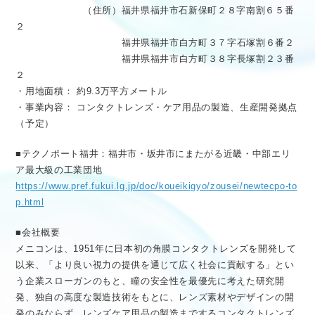
（住所）福井県福井市石新保町２８字南割６５番
２
福井県福井市白方町３７字石塚割６番２
福井県福井市白方町３８字長塚割２３番
２
・用地面積： 約9.3万平方メートル
・事業内容： コンタクトレンズ・ケア用品の製造、生産開発拠点
（予定）
■テクノポート福井：福井市・坂井市にまたがる近畿・中部エリ
ア最大級の工業団地
https://www.pref.fukui.lg.jp/doc/koueikigyo/zousei/newtecpo-to
p.html
■会社概要
メニコンは、1951年に日本初の角膜コンタクトレンズを開発して
以来、「より良い視力の提供を通じて広く社会に貢献する」とい
う企業スローガンのもと、瞳の安全性を最優先に考えた研究開
発、独自の高度な製造技術をもとに、レンズ素材やデザインの開
発のみならず、レンズケア用品の製造までするコンタクトレンズ