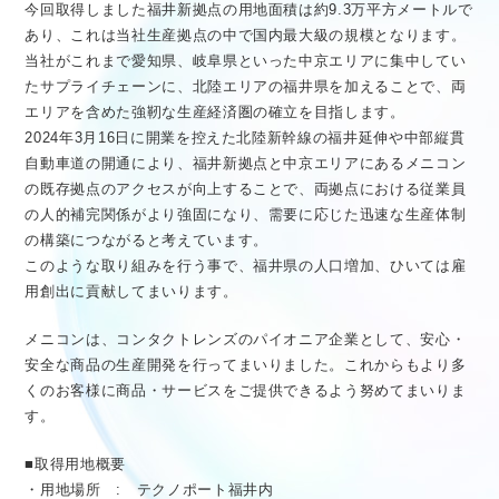
今回取得しました福井新拠点の用地面積は約9.3万平方メートルで
あり、これは当社生産拠点の中で国内最大級の規模となります。
当社がこれまで愛知県、岐阜県といった中京エリアに集中してい
たサプライチェーンに、北陸エリアの福井県を加えることで、両
エリアを含めた強靭な生産経済圏の確立を目指します。
2024年3月16日に開業を控えた北陸新幹線の福井延伸や中部縦貫
自動車道の開通により、福井新拠点と中京エリアにあるメニコン
の既存拠点のアクセスが向上することで、両拠点における従業員
の人的補完関係がより強固になり、需要に応じた迅速な生産体制
の構築につながると考えています。
このような取り組みを行う事で、福井県の人口増加、ひいては雇
用創出に貢献してまいります。
メニコンは、コンタクトレンズのパイオニア企業として、安心・
安全な商品の生産開発を行ってまいりました。これからもより多
くのお客様に商品・サービスをご提供できるよう努めてまいりま
す。
■取得用地概要
・用地場所 : テクノポート福井内