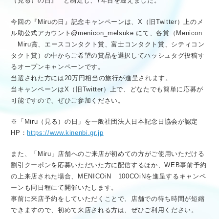
（見る）の日』
と制定し、7年目を迎えました。
今回の『Miruの日』記念キャンペーンは、X（旧Twitter）上のメ
ル助公式アカウント@menicon_melsuke にて、各賞（Menicon
Miru賞、エースコンタクト賞、富士コンタクト賞、シティコン
タクト賞）の中からご希望の賞品を選択してハッシュタグ投稿す
るオープンキャンペーンです。
当選された方には20万円相当の旅行が進呈されます。
当キャンペーンはX（旧Twitter）上で、どなたでも簡単に応募が
可能ですので、ぜひご参加ください。
※「Miru（見る）の日」を一般社団法人日本記念日協会が認定
HP：
https://www.kinenbi.gr.jp
また、「Miru」店舗へのご来店が初めての方がご使用いただける
割引クーポンを応募いただいた方に配信するほか、WEB事前予約
の上来店された場合、MENICOiN 100COiNを進呈するキャンペ
ーンも同日程にて開催いたします。
事前に来店予約をしていただくことで、店舗での待ち時間が短縮
できますので、初めて来店される方は、ぜひご利用ください。