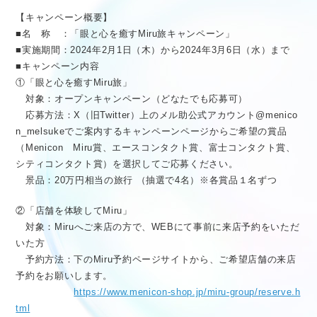
【キャンペーン概要】
■名 称 ：「眼と心を癒すMiru旅キャンペーン」
■実施期間：2024年2月1日（木）から2024年3月6日（水）まで
■キャンペーン内容
①「眼と心を癒すMiru旅」
対象：オープンキャンペーン（どなたでも応募可）
応募方法：X（旧Twitter）上のメル助公式アカウント@menico
n_melsukeでご案内するキャンペーンページからご希望の賞品
（Menicon Miru賞、エースコンタクト賞、富士コンタクト賞、
シティコンタクト賞）を選択してご応募ください。
景品：20万円相当の旅行 （抽選で4名）※各賞品１名ずつ
②「店舗を体験してMiru」
対象：Miruへご来店の方で、WEBにて事前に来店予約をいただ
いた方
予約方法：下のMiru予約ページサイトから、ご希望店舗の来店
予約をお願いします。
https://www.menicon-shop.jp/miru-group/reserve.h
tml