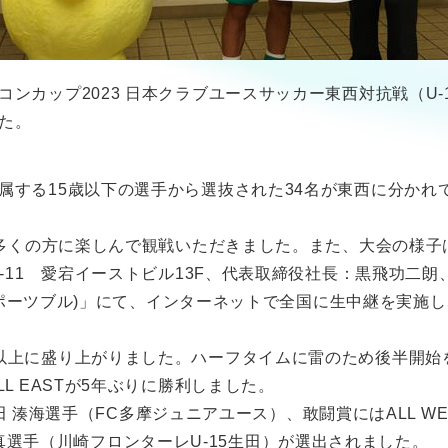
カップ2023 日本クラブユースサッカー東西対抗戦（U-1
た。
する15歳以下の選手から選抜された34名が東西に分かれて
くの方に楽しんで観戦いただきました。また、大会の様子は、YouT
6-11 愛宕イーストビル13F、代表取締役社長：黒飛功二
(スポーツブル)」にて、インターネットで全国に生中継を実施し、
以上に盛り上がりました。ハーフタイムに雷のため後半開始
L EASTが5年ぶりに勝利しました。
吉田 湊海選手（FC多摩ジュニアユース）、敢闘賞にはALL WE
田 悠真選手（川崎フロンターレU-15生田）が選出されました。