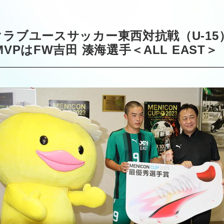
本クラブユースサッカー東西対抗戦（U-1
MVPはFW吉田 湊海選手＜ALL EAST＞