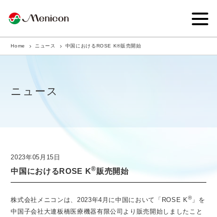
Home
ニュース
中国におけるROSE K®販売開始
企業情報
事業内容
ニュース
商品サイト
IR情報
サステナビリティ・CSR
2023年05月15日
®
ニュース
中国におけるROSE K
販売開始
採用情報
®
株式会社メニコンは、2023年4月に中国において「ROSE K
」を
中国子会社大連板橋医療機器有限公司より販売開始しましたこと