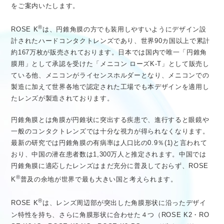
をご案内いたします。
医療従事者向け情報
GLOBAL
®
ROSE K
は、円錐角膜の方でも装用しやすいようにデザイン設
計されたハードコンタクトレンズであり、世界90カ国以上で累計
約167万枚が販売されております。日本では国内で唯一「円錐角
膜用」として承認を受けた「メニコン ローズK-T」として販売し
ている他、メニコンがライセンスホルダーとなり、メニコンでの
製造に加えて世界各地で認定された工場でも本デザインを適用し
たレンズが製造されております。
円錐角膜とは角膜が円錐状に突出する疾患で、進行すると眼鏡や
一般のコンタクトレンズでは十分な視力が得られなくなります。
最新の研究では円錐角膜の有病率は人口比の0.9％(1)と言われて
おり、中国の潜在患者数は1,300万人と推定されます。中国では
円錐角膜に適応したレンズはまだ充分に普及しておらず、ROSE
®
K
普及の余地が世界で最も大きい国と考えられます。
®
ROSE K
は、レンズ周辺部が突出した角膜形状に沿ったデザイ
ン特性を持ち、さらに角膜形状に合わせた４つ（ROSE K2・RO