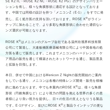
SE K2 IC・ROSE K2 NC・ROSE K2 PG）のデザインバリエー
ションを有し、様々な角膜形状に適応する設計となっておりま
す。中国では同様の設計を持つ「メニコンZ（E-1）」をすでに発
®
売し、広く処方医の支持を頂いております。ROSE K
がライン
ナップに加わることで、より多彩な角膜形状に合わせた適切なレ
ンズ選択が可能となります。
®
ROSE K
はメニコンのグループ会社である温州欣视界科技有限
公司にて製造し、大連板橋医療器械有限公司により中国各地の処
方医を通じて販売します。これまでメニコンのハードレンズ・ケ
ア用品の販売を通じて構築されたネットワークを通じ、製品普及
と拡販を目指します。
本日、併せて中国におけるMenicon Z Nightの販売開始のご案内
をしている通り、メニコンは各種の特殊レンズ開発・販売を積極
®
的に進めております。中でも本案内のROSE K
は、様々な角膜
形状（円錐角膜など）により視力の問題を抱える世界の多くの患
者様により良い視力を提供し、日々の生活の支えとなりうる製品
®
です。E-1デザイン、並びにROSE K
と製品ラインナップの更な